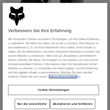
Hosen
Guards
Hosen
Hemden
Hosen
Brillen
Alle anzeigen
Handschuhe
Socken
Kurze Hosen
Alle anzeigen
Jacken
Verbessern Sie Ihre Erfahrung
Jacken
Damen
Wir verwenden Cookies und andere Technologien, um Ihre Online-Erfahrung
Protektoren
zu optimieren. Sie helfen uns dabei, uns an Sie zu erinnern, Ihren Besuch zu
T-Shirts & Tops
Handschuhe
Moto
personalisieren (z. B. um Ihren Warenkorb voll zu halten, Ihnen Geräte zu
zeigen, die Sie interessieren, und Ihnen relevantere Werbung zu senden) und
Brillen
Hoodies und Pullover
unsere Website zu verbessern. Wenn Sie auf „Akzeptieren und fortfahren“
Protektoren
Helme
klicken, stimmen Sie diesen Technologien zu und erlauben uns und unseren
Jacken
vertrauenswürdigen Partnern, Informationen über Ihre Interaktionen mit der
Socken
Jerseys
Website zu sammeln, zu verwenden und weiterzugeben, um Ihre Erfahrung
Hosen
Brillen
Bewertungen
und Ihre digitalen Inhalte zu personalisieren. Möchten Sie mehr darüber
Hosen
Taschen & Zubehör
erfahren? Sehen Sie sich unsere
Datenschutzrichtlinie
an.
Shirts
Schnalle Für Boots Damen Comp
Stiefel
Socken
Alle anzeigen
Spare parts
Guards
Cookie-Einstellungen
Artikelnr.
27690
Zubehör
Handschuhe
Price reduced from
to
€ 209,99
€ 125,99
40% OFF
Kinder
Nur die wesentliche
Akzeptieren und fortfahren
Brillen
Ersatzteile