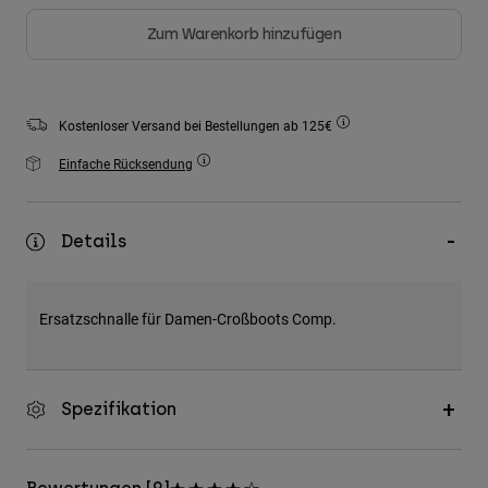
Zubehör
Zum Warenkorb hinzufügen
Alles in Accessoires
Taschen & Rucksäcke
Kostenloser Versand bei Bestellungen ab 125€
Hüte & Mützen
Einfache Rücksendung
Alle anzeigen
Details
Ersatzschnalle für Damen-Croßboots Comp.
Spezifikation