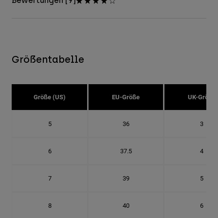
Bewertungen [9]
Größentabelle
Größe (US)
EU-Größe
UK-Größe
5
36
3
6
37.5
4
7
39
5
8
40
6