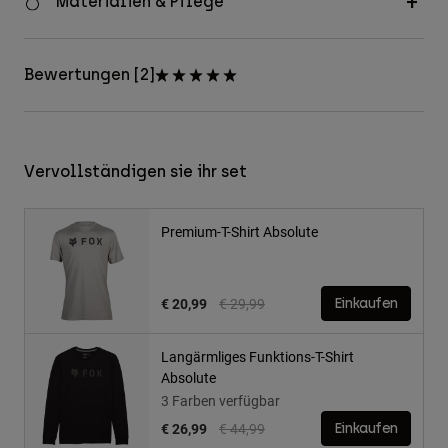
Materialien & Pflege
Bewertungen [2]
Vervollständigen sie ihr set
Premium-T-Shirt Absolute
Price reduced from
to
€ 20,99
€ 29,99
Einkaufen
Langärmliges Funktions-T-Shirt
Absolute
3 Farben verfügbar
Price reduced from
to
€ 26,99
€ 44,99
Einkaufen