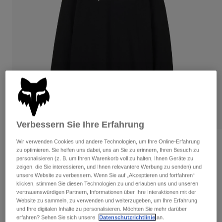
Hosen
Guards
Hosen
Hemden
Hosen
Brillen
Alle anzeigen
Handschuhe
Socken
Kurze Hosen
Alle anzeigen
Jacken
Jacken
Damen
Protektoren
T-Shirts & Tops
Handschuhe
Moto
Brillen
Hoodies und Pullover
Protektoren
Helme
Verbessern Sie Ihre Erfahrung
Jacken
Socken
Jerseys
Hosen
Brillen
Wir verwenden Cookies und andere Technologien, um Ihre Online-Erfahrung
Bewertungen
Hosen
zu optimieren. Sie helfen uns dabei, uns an Sie zu erinnern, Ihren Besuch zu
Taschen & Zubehör
Shirts
personalisieren (z. B. um Ihren Warenkorb voll zu halten, Ihnen Geräte zu
Rundhals-Sweatshirt Absolute
Stiefel
Socken
zeigen, die Sie interessieren, und Ihnen relevantere Werbung zu senden) und
Alle anzeigen
unsere Website zu verbessern. Wenn Sie auf „Akzeptieren und fortfahren“
Spare parts
Guards
klicken, stimmen Sie diesen Technologien zu und erlauben uns und unseren
Artikelnr.
31591
Zubehör
vertrauenswürdigen Partnern, Informationen über Ihre Interaktionen mit der
Handschuhe
Website zu sammeln, zu verwenden und weiterzugeben, um Ihre Erfahrung
Price reduced from
to
€ 59,99
€ 30,00
50% OFF
und Ihre digitalen Inhalte zu personalisieren. Möchten Sie mehr darüber
Kinder
Brillen
Ersatzteile
erfahren? Sehen Sie sich unsere
Datenschutzrichtlinie
an.