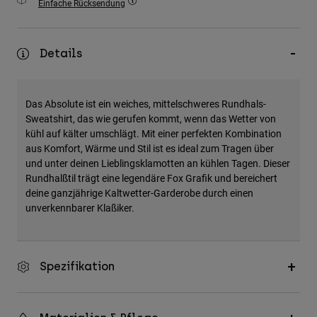
Einfache Rücksendung
Zubehör
Alles in Accessoires
Details
Taschen & Rucksäcke
Hüte & Mützen
Das Absolute ist ein weiches, mittelschweres Rundhals-
Alle anzeigen
Sweatshirt, das wie gerufen kommt, wenn das Wetter von
kühl auf kälter umschlägt. Mit einer perfekten Kombination
aus Komfort, Wärme und Stil ist es ideal zum Tragen über
und unter deinen Lieblingsklamotten an kühlen Tagen. Dieser
Rundhalßtil trägt eine legendäre Fox Grafik und bereichert
deine ganzjährige Kaltwetter-Garderobe durch einen
unverkennbarer Klaßiker.
Spezifikation