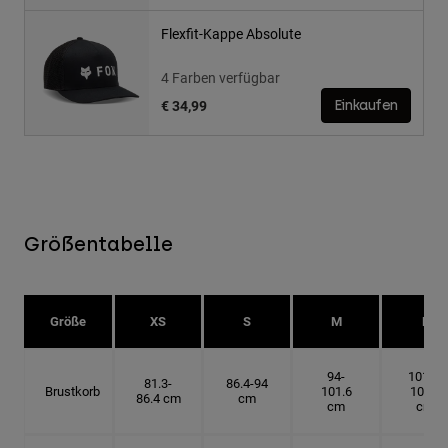
Flexfit-Kappe Absolute
4 Farben verfügbar
€ 34,99
Einkaufen
Größentabelle
Größe
XS
S
M
L
94-
101.6-
81.3-
86.4-94
Brustkorb
101.6
109.2
86.4 cm
cm
cm
cm