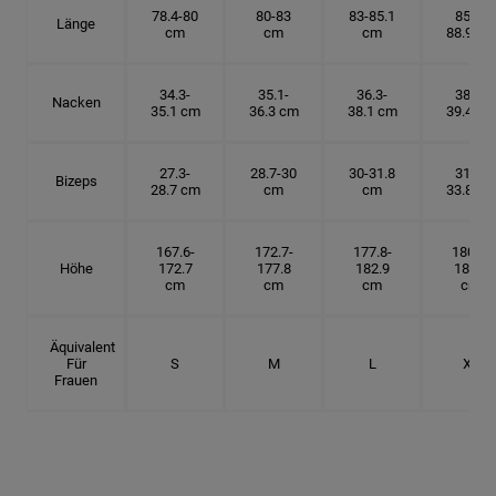
78.4-80
80-83
83-85.1
85.1-
Länge
cm
cm
cm
88.9 cm
34.3-
35.1-
36.3-
38.1-
Nacken
35.1 cm
36.3 cm
38.1 cm
39.4 cm
27.3-
28.7-30
30-31.8
31.8-
Bizeps
28.7 cm
cm
cm
33.8 cm
167.6-
172.7-
177.8-
180.3-
Höhe
172.7
177.8
182.9
185.5
cm
cm
cm
cm
Äquivalent
Für
S
M
L
XL
Frauen