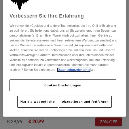
Hosen
Guards
Hosen
Hemden
Hosen
Brillen
Verbessern Sie Ihre Erfahrung
Alle anzeigen
Handschuhe
Socken
Wir verwenden Cookies und andere Technologien, um Ihre Online-Erfahrung
Kurze Hosen
zu optimieren. Sie helfen uns dabei, uns an Sie zu erinnern, Ihren Besuch zu
Alle anzeigen
Jacken
personalisieren (z. B. um Ihren Warenkorb voll zu halten, Ihnen Geräte zu
Jacken
zeigen, die Sie interessieren, und Ihnen relevantere Werbung zu senden) und
Damen
unsere Website zu verbessern. Wenn Sie auf „Akzeptieren und fortfahren“
Protektoren
klicken, stimmen Sie diesen Technologien zu und erlauben uns und unseren
T-Shirts & Tops
Handschuhe
vertrauenswürdigen Partnern, Informationen über Ihre Interaktionen mit der
Moto
Website zu sammeln, zu verwenden und weiterzugeben, um Ihre Erfahrung
Brillen
Hoodies und Pullover
und Ihre digitalen Inhalte zu personalisieren. Möchten Sie mehr darüber
Protektoren
Helme
erfahren? Sehen Sie sich unsere
Datenschutzrichtlinie
an.
Jacken
Socken
Jerseys
Hosen
Brillen
Bewertungen
Cookie-Einstellungen
Hosen
Taschen & Zubehör
Shirts
Mütze Wordmark
Stiefel
Socken
Alle anzeigen
Nur die wesentliche
Akzeptieren und fortfahren
Spare parts
Guards
Artikelnr.
32866
Zubehör
Handschuhe
Price reduced from
to
€ 29,99
€ 20,99
30% OFF
Kinder
Brillen
Ersatzteile