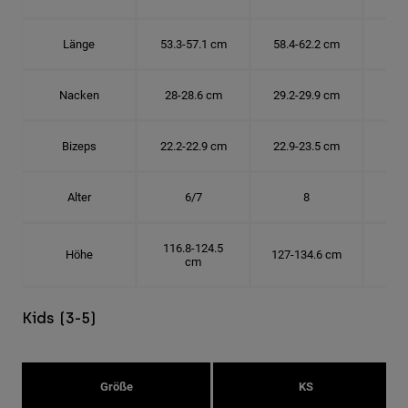
Länge
53.3-57.1 cm
58.4-62.2 cm
63.
Nacken
28-28.6 cm
29.2-29.9 cm
30.
Bizeps
22.2-22.9 cm
22.9-23.5 cm
24.
Alter
6/7
8
116.8-124.5
Höhe
127-134.6 cm
137
cm
Kids (3-5)
Größe
KS