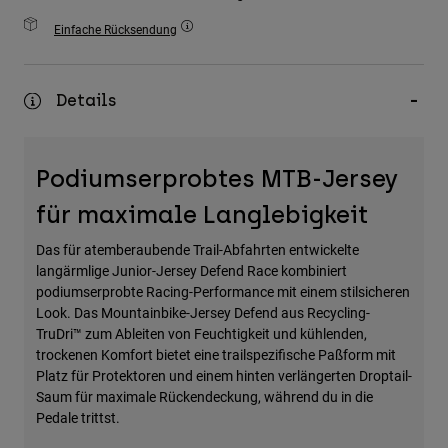
Zubehör
Einfache Rücksendung
Alles in Accessoires
Taschen & Rucksäcke
Details
Hüte & Mützen
Alle anzeigen
Podiumserprobtes MTB-Jersey
für maximale Langlebigkeit
Das für atemberaubende Trail-Abfahrten entwickelte
langärmlige Junior-Jersey Defend Race kombiniert
podiumserprobte Racing-Performance mit einem stilsicheren
Look. Das Mountainbike-Jersey Defend aus Recycling-
TruDri™ zum Ableiten von Feuchtigkeit und kühlenden,
trockenen Komfort bietet eine trailspezifische Paßform mit
Platz für Protektoren und einem hinten verlängerten Droptail-
Saum für maximale Rückendeckung, während du in die
Pedale trittst.