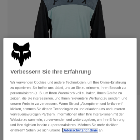
Hosen
Guards
Hosen
Hemden
Hosen
Brillen
Alle anzeigen
Handschuhe
Socken
Kurze Hosen
Alle anzeigen
Jacken
Jacken
Damen
Protektoren
T-Shirts & Tops
Handschuhe
Moto
Brillen
Hoodies und Pullover
Verbessern Sie Ihre Erfahrung
Protektoren
Helme
Jacken
Socken
Wir verwenden Cookies und andere Technologien, um Ihre Online-Erfahrung
Jerseys
zu optimieren. Sie helfen uns dabei, uns an Sie zu erinnern, Ihren Besuch zu
Hosen
Brillen
personalisieren (z. B. um Ihren Warenkorb voll zu halten, Ihnen Geräte zu
Hosen
Taschen & Zubehör
Shirts
zeigen, die Sie interessieren, und Ihnen relevantere Werbung zu senden) und
Stiefel
unsere Website zu verbessern. Wenn Sie auf „Akzeptieren und fortfahren“
Socken
Langärmliges Jersey Defend Race
Alle anzeigen
klicken, stimmen Sie diesen Technologien zu und erlauben uns und unseren
Jugend
Spare parts
Guards
vertrauenswürdigen Partnern, Informationen über Ihre Interaktionen mit der
Zubehör
Website zu sammeln, zu verwenden und weiterzugeben, um Ihre Erfahrung
Handschuhe
Artikelnr.
31075
und Ihre digitalen Inhalte zu personalisieren. Möchten Sie mehr darüber
erfahren? Sehen Sie sich unsere
Datenschutzrichtlinie
an.
Kinder
Brillen
Ersatzteile
Price reduced from
to
€ 44,99
€ 29,24
35% OFF