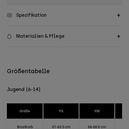
Spezifikation
Materialien & Pflege
Größentabelle
Jugend (6-14)
Größe
YS
YM
Brustkorb
61-63.5 cm
66-68.6 cm
71-