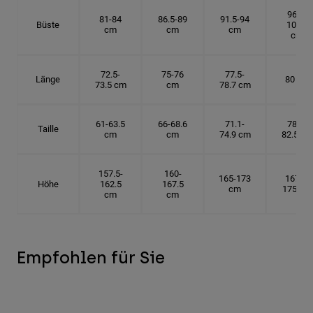
96.5-
81-84
86.5-89
91.5-94
Büste
101.5
cm
cm
cm
cm
72.5-
75-76
77.5-
Länge
80 cm
73.5 cm
cm
78.7 cm
61-63.5
66-68.6
71.1-
78.7-
Taille
cm
cm
74.9 cm
82.5 cm
157.5-
160-
165-173
167.5-
Höhe
162.5
167.5
cm
175 cm
cm
cm
Empfohlen für Sie