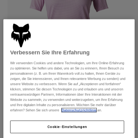
Hosen
Guards
Hosen
Hemden
Hosen
Brillen
Alle anzeigen
Handschuhe
Socken
Kurze Hosen
Alle anzeigen
Jacken
Jacken
Damen
Verbessern Sie Ihre Erfahrung
Protektoren
T-Shirts & Tops
Handschuhe
Moto
Wir verwenden Cookies und andere Technologien, um Ihre Online-Erfahrung
Brillen
Hoodies und Pullover
zu optimieren. Sie helfen uns dabei, uns an Sie zu erinnern, Ihren Besuch zu
Protektoren
Helme
personalisieren (z. B. um Ihren Warenkorb voll zu halten, Ihnen Geräte zu
Jacken
zeigen, die Sie interessieren, und Ihnen relevantere Werbung zu senden) und
Socken
Jerseys
unsere Website zu verbessern. Wenn Sie auf „Akzeptieren und fortfahren“
Hosen
Brillen
klicken, stimmen Sie diesen Technologien zu und erlauben uns und unseren
Bewertungen
Hosen
vertrauenswürdigen Partnern, Informationen über Ihre Interaktionen mit der
Taschen & Zubehör
Shirts
Website zu sammeln, zu verwenden und weiterzugeben, um Ihre Erfahrung
Kurzärmliges Jersey Damens Flexair
Stiefel
Socken
und Ihre digitalen Inhalte zu personalisieren. Möchten Sie mehr darüber
Alle anzeigen
erfahren? Sehen Sie sich unsere
Datenschutzrichtlinie
an.
Spare parts
Guards
Artikelnr.
31095
Zubehör
Handschuhe
Cookie-Einstellungen
Price reduced from
to
€ 59,99
€ 30,00
50% OFF
Kinder
Brillen
Ersatzteile