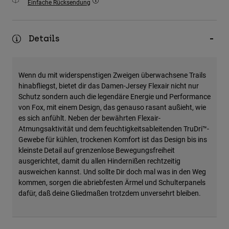
Einfache Rücksendung
Zubehör
Alles in Accessoires
Details
Taschen & Rucksäcke
Hüte & Mützen
Wenn du mit widerspenstigen Zweigen überwachsene Trails
Alle anzeigen
hinabfliegst, bietet dir das Damen-Jersey Flexair nicht nur
Schutz sondern auch die legendäre Energie und Performance
von Fox, mit einem Design, das genauso rasant außieht, wie
es sich anfühlt. Neben der bewährten Flexair-
Atmungsaktivität und dem feuchtigkeitsableitenden TruDri™-
Gewebe für kühlen, trockenen Komfort ist das Design bis ins
kleinste Detail auf grenzenlose Bewegungsfreiheit
ausgerichtet, damit du allen Hindernißen rechtzeitig
ausweichen kannst. Und sollte Dir doch mal was in den Weg
kommen, sorgen die abriebfesten Ärmel und Schulterpanels
dafür, daß deine Gliedmaßen trotzdem unversehrt bleiben.