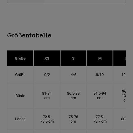
Größentabelle
Größe
XS
S
M
L
Größe
0/2
4/6
8/10
12/14
96.5-
81-84
86.5-89
91.5-94
Büste
101.5
cm
cm
cm
cm
72.5-
75-76
77.5-
Länge
80 cm
73.5 cm
cm
78.7 cm