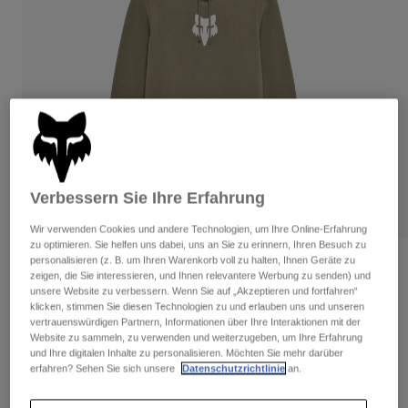
Hosen
Guards
Hosen
Hemden
Hosen
Brillen
Alle anzeigen
Handschuhe
Socken
Kurze Hosen
Alle anzeigen
Jacken
Jacken
Damen
Protektoren
T-Shirts & Tops
Handschuhe
Moto
Verbessern Sie Ihre Erfahrung
Brillen
Hoodies und Pullover
Protektoren
Helme
Jacken
Wir verwenden Cookies und andere Technologien, um Ihre Online-Erfahrung
Socken
zu optimieren. Sie helfen uns dabei, uns an Sie zu erinnern, Ihren Besuch zu
Jerseys
Hosen
Brillen
personalisieren (z. B. um Ihren Warenkorb voll zu halten, Ihnen Geräte zu
Bewertungen
Hosen
zeigen, die Sie interessieren, und Ihnen relevantere Werbung zu senden) und
Taschen & Zubehör
Shirts
unsere Website zu verbessern. Wenn Sie auf „Akzeptieren und fortfahren“
Kapuzenpullover Fox Head Damen
Stiefel
Socken
klicken, stimmen Sie diesen Technologien zu und erlauben uns und unseren
Alle anzeigen
vertrauenswürdigen Partnern, Informationen über Ihre Interaktionen mit der
Spare parts
Guards
Website zu sammeln, zu verwenden und weiterzugeben, um Ihre Erfahrung
Artikelnr.
31829
Zubehör
und Ihre digitalen Inhalte zu personalisieren. Möchten Sie mehr darüber
Handschuhe
erfahren? Sehen Sie sich unsere
Datenschutzrichtlinie
an.
Price reduced from
to
€ 64,99
€ 32,50
50% OFF
Kinder
Brillen
Ersatzteile