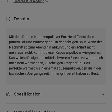
Einfache Rücksendung
Zubehör
Alles in Accessoires
Details
Taschen & Rucksäcke
Hüte & Mützen
Mit dem Damen-Kapuzenpullover Fox Head fährst du in
Alle anzeigen
puncto Stil und Wärme genau in der richtigen Spur. Wenn der
Nachmittag zum Abend hin abkühlt und ein T-Shirt nicht
mehr ausreicht, kommt dieser Kapuzenpullover wie gerufen.
Das weiche Design aus mittelschwerem Fleece verwöhnt dich
mit einem wärmenden, kuscheligen Tragegefühl. Das
perfekte Wärmeplus in einem Kapuzenpullover, den du in der
launischen Übergangszeit immer griffbereit haben solltest.
Spezifikation