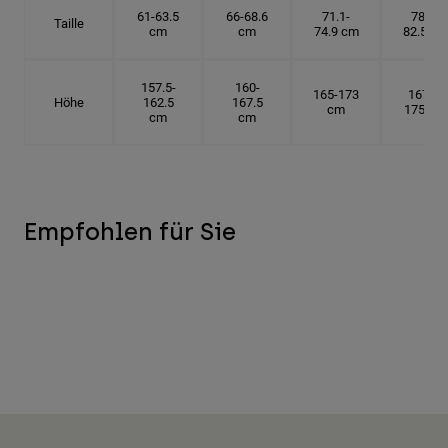
61-63.5
66-68.6
71.1-
78.7-
Taille
cm
cm
74.9 cm
82.5 cm
157.5-
160-
165-173
167.5-
Höhe
162.5
167.5
cm
175 cm
cm
cm
Empfohlen für Sie