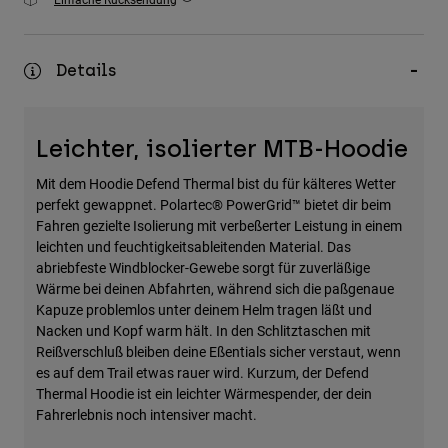
Zubehör
Alles in Accessoires
Details
Taschen & Rucksäcke
Hüte & Mützen
Leichter, isolierter MTB-Hoodie
Alle anzeigen
Mit dem Hoodie Defend Thermal bist du für kälteres Wetter
perfekt gewappnet. Polartec® PowerGrid™ bietet dir beim
Fahren gezielte Isolierung mit verbeßerter Leistung in einem
leichten und feuchtigkeitsableitenden Material. Das
abriebfeste Windblocker-Gewebe sorgt für zuverläßige
Wärme bei deinen Abfahrten, während sich die paßgenaue
Kapuze problemlos unter deinem Helm tragen läßt und
Nacken und Kopf warm hält. In den Schlitztaschen mit
Reißverschluß bleiben deine Eßentials sicher verstaut, wenn
es auf dem Trail etwas rauer wird. Kurzum, der Defend
Thermal Hoodie ist ein leichter Wärmespender, der dein
Fahrerlebnis noch intensiver macht.