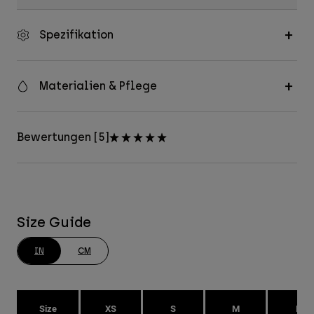
Spezifikation
Materialien & Pflege
Bewertungen [5]
Size Guide
IN
CM
Size
XS
S
M
L