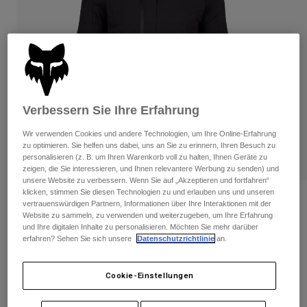
Hosen
Guards
Hosen
Hemden
Hosen
Brillen
Alle anzeigen
Handschuhe
Socken
Kurze Hosen
Alle anzeigen
Jacken
Jacken
Damen
Verbessern Sie Ihre Erfahrung
Protektoren
T-Shirts & Tops
Handschuhe
Moto
Wir verwenden Cookies und andere Technologien, um Ihre Online-Erfahrung
zu optimieren. Sie helfen uns dabei, uns an Sie zu erinnern, Ihren Besuch zu
Brillen
Hoodies und Pullover
personalisieren (z. B. um Ihren Warenkorb voll zu halten, Ihnen Geräte zu
Protektoren
Helme
zeigen, die Sie interessieren, und Ihnen relevantere Werbung zu senden) und
Jacken
Socken
unsere Website zu verbessern. Wenn Sie auf „Akzeptieren und fortfahren“
Jerseys
klicken, stimmen Sie diesen Technologien zu und erlauben uns und unseren
Hosen
Brillen
Bewertungen
vertrauenswürdigen Partnern, Informationen über Ihre Interaktionen mit der
Hosen
Taschen & Zubehör
Shirts
Website zu sammeln, zu verwenden und weiterzugeben, um Ihre Erfahrung
Kapuzenpullover Defend Thermal
Stiefel
und Ihre digitalen Inhalte zu personalisieren. Möchten Sie mehr darüber
Socken
Alle anzeigen
erfahren? Sehen Sie sich unsere
Datenschutzrichtlinie
an.
Spare parts
Guards
Artikelnr.
33771
Zubehör
Handschuhe
Cookie-Einstellungen
€ 149,99
Kinder
Brillen
Ersatzteile