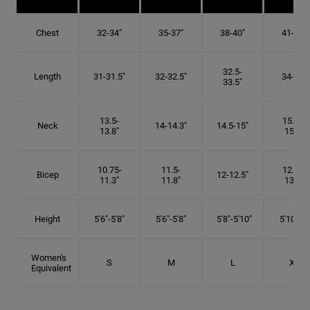
Chest
32-34"
35-37"
38-40"
41-43"
32.5-
Length
31-31.5"
32-32.5"
34-35"
33.5"
13.5-
15.25-
Neck
14-14.3"
14.5-15"
13.8"
15.5"
10.75-
11.5-
12.75-
Bicep
12-12.5"
11.3"
11.8"
13.3"
Height
5'6"-5'8"
5'6"-5'8"
5'8"-5'10"
5'10"- 6'
Women's
S
M
L
XL
Equivalent