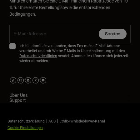
Minuten erhalten Sie eine E-Mail mit einem Rabattcode von 10
% für Ihre erste Bestellung sowie die entsprechenden
Bedingungen.
Senden
Ich bin damit einverstanden, dass Fox meine E-Mail-Adresse
verarbeitet und mir Werbe-E-Mails in Übereinstimmung mit den
Datenschutzrichtlinien
sendet. Abonnenten können sich jederzeit
wieder abmelden.
Über Uns
Support
Datenschutzerklärung
AGB
Ethik-/Whistleblower-Kanal
Cookie-Einstellungen