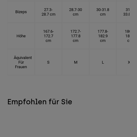
27.3-
28.7-30
30-31.8
31.8-
Bizeps
28.7 cm
cm
cm
33.8 cm
167.6-
172.7-
177.8-
180.3-
Höhe
172.7
177.8
182.9
185.5
cm
cm
cm
cm
Äquivalent
Für
S
M
L
XL
Frauen
Empfohlen für Sie