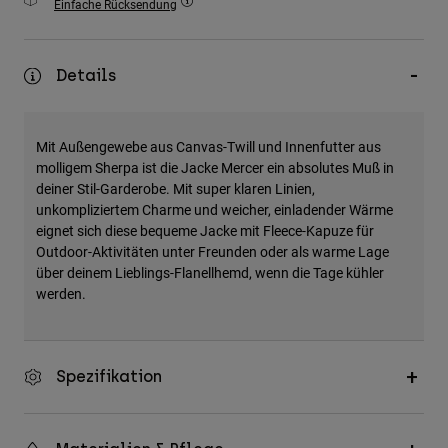
Einfache Rücksendung
Zubehör
Alles in Accessoires
Details
Taschen & Rucksäcke
Hüte & Mützen
Mit Außengewebe aus Canvas-Twill und Innenfutter aus
Alle anzeigen
molligem Sherpa ist die Jacke Mercer ein absolutes Muß in
deiner Stil-Garderobe. Mit super klaren Linien,
unkompliziertem Charme und weicher, einladender Wärme
eignet sich diese bequeme Jacke mit Fleece-Kapuze für
Outdoor-Aktivitäten unter Freunden oder als warme Lage
über deinem Lieblings-Flanellhemd, wenn die Tage kühler
werden.
Spezifikation