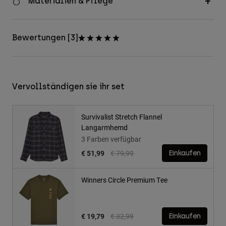
Materialien & Pflege
Bewertungen [3]
Vervollständigen sie ihr set
Survivalist Stretch Flannel
Langarmhemd
3 Farben verfügbar
Price reduced from
to
€ 51,99
€ 79,99
Einkaufen
Winners Circle Premium Tee
Price reduced from
to
€ 19,79
€ 32,99
Einkaufen