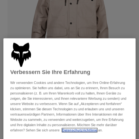
Hosen
Guards
Hosen
Hemden
Hosen
Brillen
Alle anzeigen
Handschuhe
Socken
Kurze Hosen
Alle anzeigen
Jacken
Jacken
Damen
Protektoren
T-Shirts & Tops
Handschuhe
Moto
Brillen
Hoodies und Pullover
Verbessern Sie Ihre Erfahrung
Protektoren
Helme
Jacken
Socken
Wir verwenden Cookies und andere Technologien, um Ihre Online-Erfahrung
Jerseys
Hosen
zu optimieren. Sie helfen uns dabei, uns an Sie zu erinnern, Ihren Besuch zu
Brillen
Bewertungen
Hosen
personalisieren (z. B. um Ihren Warenkorb voll zu halten, Ihnen Geräte zu
Taschen & Zubehör
Shirts
zeigen, die Sie interessieren, und Ihnen relevantere Werbung zu senden) und
Jacke Mercer
Stiefel
Socken
unsere Website zu verbessern. Wenn Sie auf „Akzeptieren und fortfahren“
Alle anzeigen
klicken, stimmen Sie diesen Technologien zu und erlauben uns und unseren
Spare parts
Guards
vertrauenswürdigen Partnern, Informationen über Ihre Interaktionen mit der
Artikelnr.
31824
Zubehör
Website zu sammeln, zu verwenden und weiterzugeben, um Ihre Erfahrung
Handschuhe
und Ihre digitalen Inhalte zu personalisieren. Möchten Sie mehr darüber
Price reduced from
to
€ 139,99
€ 90,99
35% OFF
erfahren? Sehen Sie sich unsere
Datenschutzrichtlinie
an.
Kinder
Brillen
Ersatzteile