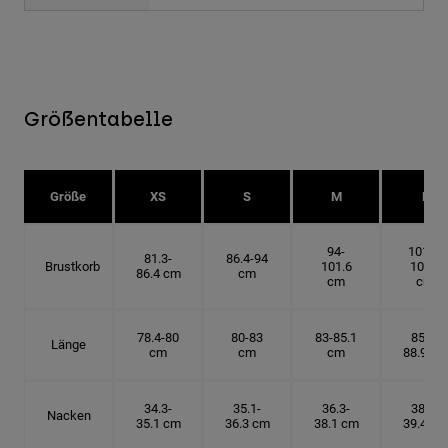
Größentabelle
Größe
XS
S
M
L
94-
101.6-
81.3-
86.4-94
Brustkorb
101.6
109.2
86.4 cm
cm
cm
cm
78.4-80
80-83
83-85.1
85.1-
Länge
cm
cm
cm
88.9 cm
34.3-
35.1-
36.3-
38.1-
Nacken
35.1 cm
36.3 cm
38.1 cm
39.4 cm