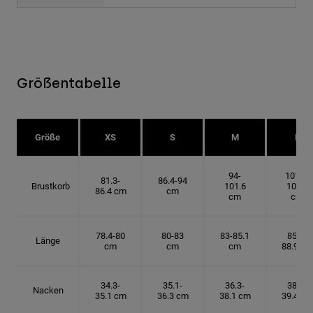
Größentabelle
Größe
XS
S
M
L
94-
101.6-
81.3-
86.4-94
Brustkorb
101.6
109.2
86.4 cm
cm
cm
cm
78.4-80
80-83
83-85.1
85.1-
Länge
cm
cm
cm
88.9 cm
34.3-
35.1-
36.3-
38.1-
Nacken
35.1 cm
36.3 cm
38.1 cm
39.4 cm