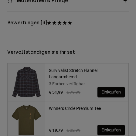
Materialien & Pflege
Bewertungen [3]
Vervollständigen sie ihr set
Survivalist Stretch Flannel
Langarmhemd
3 Farben verfügbar
Price reduced from
to
€ 51,99
€ 79,99
Einkaufen
Winners Circle Premium Tee
Price reduced from
to
€ 19,79
€ 32,99
Einkaufen