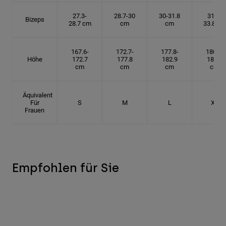
27.3-
28.7-30
30-31.8
31.8-
Bizeps
28.7 cm
cm
cm
33.8 cm
167.6-
172.7-
177.8-
180.3-
Höhe
172.7
177.8
182.9
185.5
cm
cm
cm
cm
Äquivalent
Für
S
M
L
XL
Frauen
Empfohlen für Sie