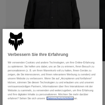
Hosen
Guards
Hosen
Hemden
Hosen
Brillen
Alle anzeigen
Handschuhe
Socken
Kurze Hosen
Alle anzeigen
Jacken
Jacken
Damen
Protektoren
T-Shirts & Tops
Handschuhe
Moto
Brillen
Hoodies und Pullover
Verbessern Sie Ihre Erfahrung
Protektoren
Helme
Jacken
Socken
Wir verwenden Cookies und andere Technologien, um Ihre Online-Erfahrung
Jerseys
Hosen
zu optimieren. Sie helfen uns dabei, uns an Sie zu erinnern, Ihren Besuch zu
Brillen
Bewertungen
Hosen
personalisieren (z. B. um Ihren Warenkorb voll zu halten, Ihnen Geräte zu
Taschen & Zubehör
Shirts
zeigen, die Sie interessieren, und Ihnen relevantere Werbung zu senden) und
Jacke Mercer
Stiefel
Socken
unsere Website zu verbessern. Wenn Sie auf „Akzeptieren und fortfahren“
Alle anzeigen
klicken, stimmen Sie diesen Technologien zu und erlauben uns und unseren
Spare parts
Guards
vertrauenswürdigen Partnern, Informationen über Ihre Interaktionen mit der
Artikelnr.
31824
Zubehör
Website zu sammeln, zu verwenden und weiterzugeben, um Ihre Erfahrung
Handschuhe
und Ihre digitalen Inhalte zu personalisieren. Möchten Sie mehr darüber
Price reduced from
to
€ 139,99
€ 90,99
35% OFF
erfahren? Sehen Sie sich unsere
Datenschutzrichtlinie
an.
Kinder
Brillen
Ersatzteile