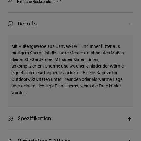
Einfache Rücksendung
Zubehör
Alles in Accessoires
Details
Taschen & Rucksäcke
Hüte & Mützen
Mit Außengewebe aus Canvas-Twill und Innenfutter aus
Alle anzeigen
molligem Sherpa ist die Jacke Mercer ein absolutes Muß in
deiner Stil-Garderobe. Mit super klaren Linien,
unkompliziertem Charme und weicher, einladender Wärme
eignet sich diese bequeme Jacke mit Fleece-Kapuze für
Outdoor-Aktivitäten unter Freunden oder als warme Lage
über deinem Lieblings-Flanellhemd, wenn die Tage kühler
werden.
Spezifikation