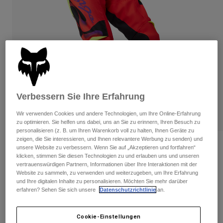
Hosen
Guards
Hosen
Hemden
Hosen
Brillen
Alle anzeigen
Handschuhe
Socken
Kurze Hosen
Alle anzeigen
Jacken
Jacken
Damen
Protektoren
T-Shirts & Tops
Handschuhe
Verbessern Sie Ihre Erfahrung
Moto
Brillen
Hoodies und Pullover
Wir verwenden Cookies und andere Technologien, um Ihre Online-Erfahrung
Protektoren
Helme
zu optimieren. Sie helfen uns dabei, uns an Sie zu erinnern, Ihren Besuch zu
Jacken
personalisieren (z. B. um Ihren Warenkorb voll zu halten, Ihnen Geräte zu
Socken
Jerseys
zeigen, die Sie interessieren, und Ihnen relevantere Werbung zu senden) und
Hosen
Brillen
Bewertungen
unsere Website zu verbessern. Wenn Sie auf „Akzeptieren und fortfahren“
Hosen
Taschen & Zubehör
Shirts
klicken, stimmen Sie diesen Technologien zu und erlauben uns und unseren
vertrauenswürdigen Partnern, Informationen über Ihre Interaktionen mit der
Hose 180 Emotion
Stiefel
Socken
Alle anzeigen
Website zu sammeln, zu verwenden und weiterzugeben, um Ihre Erfahrung
Spare parts
Guards
und Ihre digitalen Inhalte zu personalisieren. Möchten Sie mehr darüber
Artikelnr.
33025
Zubehör
erfahren? Sehen Sie sich unsere
Datenschutzrichtlinie
an.
Handschuhe
Price reduced from
to
€ 149,99
€ 75,00
50% OFF
Kinder
Brillen
Ersatzteile
Cookie-Einstellungen