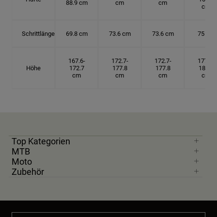
88.9 cm
cm
cm
cm
Schrittlänge
69.8 cm
73.6 cm
73.6 cm
75 cm
167.6-
172.7-
172.7-
177.8-
Höhe
172.7
177.8
177.8
182.9
cm
cm
cm
cm
Top Kategorien
MTB
Moto
Zubehör