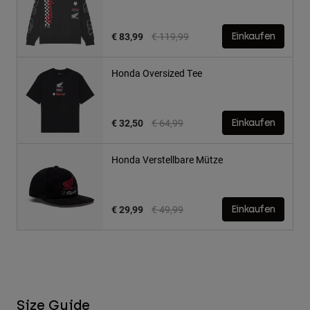
Price reduced from
to
€ 83,99
€ 119,99
Einkaufen
Honda Oversized Tee
Price reduced from
to
€ 32,50
€ 64,99
Einkaufen
Honda Verstellbare Mütze
Price reduced from
to
€ 29,99
€ 49,99
Einkaufen
Size Guide