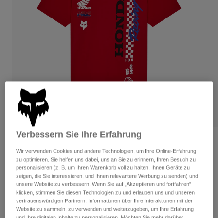
Hosen
Guards
Hosen
Hemden
Hosen
Brillen
Alle anzeigen
Handschuhe
Socken
Kurze Hosen
Alle anzeigen
Jacken
Jacken
Damen
Protektoren
T-Shirts & Tops
Handschuhe
Moto
Brillen
Hoodies und Pullover
Protektoren
Helme
Jacken
Socken
Jerseys
Verbessern Sie Ihre Erfahrung
Hosen
Brillen
Bewertungen
Hosen
Wir verwenden Cookies und andere Technologien, um Ihre Online-Erfahrung
Taschen & Zubehör
Shirts
zu optimieren. Sie helfen uns dabei, uns an Sie zu erinnern, Ihren Besuch zu
Honda Tee
Stiefel
Socken
Alle anzeigen
personalisieren (z. B. um Ihren Warenkorb voll zu halten, Ihnen Geräte zu
Spare parts
zeigen, die Sie interessieren, und Ihnen relevantere Werbung zu senden) und
Guards
Artikelnr.
33422
unsere Website zu verbessern. Wenn Sie auf „Akzeptieren und fortfahren“
Zubehör
Handschuhe
klicken, stimmen Sie diesen Technologien zu und erlauben uns und unseren
vertrauenswürdigen Partnern, Informationen über Ihre Interaktionen mit der
Price reduced from
to
€ 34,99
€ 17,50
50% OFF
Kinder
Brillen
Ersatzteile
Website zu sammeln, zu verwenden und weiterzugeben, um Ihre Erfahrung
und Ihre digitalen Inhalte zu personalisieren. Möchten Sie mehr darüber