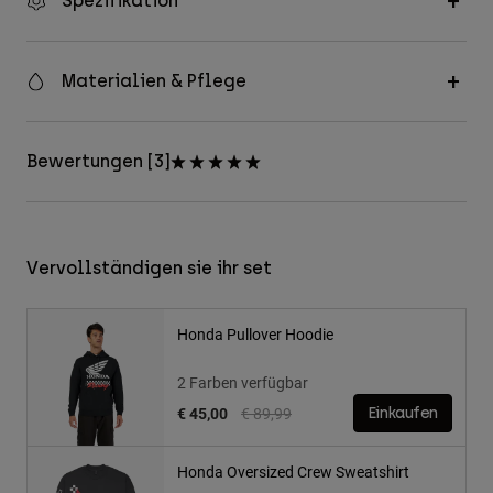
Spezifikation
Materialien & Pflege
Bewertungen [3]
Vervollständigen sie ihr set
Honda Pullover Hoodie
2 Farben verfügbar
Price reduced from
to
€ 45,00
€ 89,99
Einkaufen
Honda Oversized Crew Sweatshirt