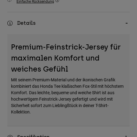
Einfache Rücksendung
Zubehör
Alles in Accessoires
Details
Taschen & Rucksäcke
Hüte & Mützen
Premium-Feinstrick-Jersey für
Alle anzeigen
maximalen Komfort und
weiches Gefühl
Mit seinem Premium-Material und der ikonischen Grafik
kombiniert das Honda Tee klaßischen Fox-Stil mit höchstem
Komfort. Das leichte, bequeme und weiche Shirt ist aus
hochwertigem Feinstrick-Jersey gefertigt und wird mit
Sicherheit sofort zum Lieblingßtück in deiner T-Shirt-
Kollektion.