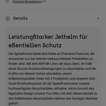
Einfache Rücksendung
Zubehör
Alles in Accessoires
Details
Taschen & Rucksäcke
Hüte & Mützen
Leistungßtarker Jethelm für
Alle anzeigen
eßentiellen Schutz
Der Speedframe bietet eine Reihe an Premium-Features, die
ansonsten nur bei Helmen weitaus höherer Preisklaßen zu
finden sind. Mit dem MIPS®-Liner, der dazu dient, im Falle
eines Sturzes Rotationsbewegungen zu absorbieren und die
Kräfte von deinem Gehirn abzuleiten, einem
brillenkompatiblen Visier mit 3 Positionen und unserem 360-
Grad-Rückhaltesystem ist der Speedframe einer unserer
hochwertigsten Mountainbike-Jethelme. Hinzu kommt das
legendäre Design unserer Fox-DNA, mit dem dieses Modell zu
den beliebtesten Mountainbike-Helmen des heutigen Marktes
gehört.