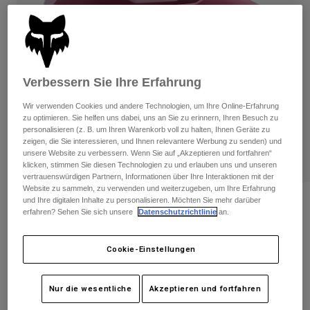
Hosen
Guards
Hosen
Hemden
Hosen
Brillen
Alle anzeigen
Handschuhe
Socken
Kurze Hosen
Alle anzeigen
Verbessern Sie Ihre Erfahrung
Jacken
Jacken
Damen
Wir verwenden Cookies und andere Technologien, um Ihre Online-Erfahrung
Protektoren
zu optimieren. Sie helfen uns dabei, uns an Sie zu erinnern, Ihren Besuch zu
personalisieren (z. B. um Ihren Warenkorb voll zu halten, Ihnen Geräte zu
T-Shirts & Tops
Handschuhe
Moto
zeigen, die Sie interessieren, und Ihnen relevantere Werbung zu senden) und
Brillen
Hoodies und Pullover
unsere Website zu verbessern. Wenn Sie auf „Akzeptieren und fortfahren“
Protektoren
Helme
klicken, stimmen Sie diesen Technologien zu und erlauben uns und unseren
Jacken
vertrauenswürdigen Partnern, Informationen über Ihre Interaktionen mit der
Socken
Jerseys
Website zu sammeln, zu verwenden und weiterzugeben, um Ihre Erfahrung
Hosen
Brillen
und Ihre digitalen Inhalte zu personalisieren. Möchten Sie mehr darüber
Bewertungen
Hosen
erfahren? Sehen Sie sich unsere
Datenschutzrichtlinie
an.
Taschen & Zubehör
Shirts
Helm Speedframe
Stiefel
Socken
Alle anzeigen
Spare parts
Cookie-Einstellungen
Guards
Artikelnr.
31148
Zubehör
Handschuhe
Nur die wesentliche
Akzeptieren und fortfahren
Price reduced from
to
€ 134,99
€ 80,99
40% OFF
Kinder
Brillen
Ersatzteile