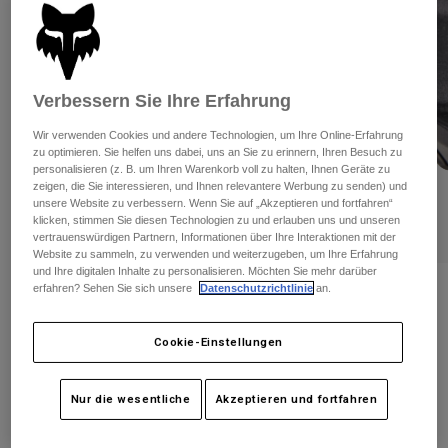
Hosen
Guards
Hosen
Hemden
Hosen
Brillen
Alle anzeigen
Handschuhe
Socken
Kurze Hosen
Verbessern Sie Ihre Erfahrung
Alle anzeigen
Jacken
Wir verwenden Cookies und andere Technologien, um Ihre Online-Erfahrung
Jacken
Damen
zu optimieren. Sie helfen uns dabei, uns an Sie zu erinnern, Ihren Besuch zu
Protektoren
personalisieren (z. B. um Ihren Warenkorb voll zu halten, Ihnen Geräte zu
zeigen, die Sie interessieren, und Ihnen relevantere Werbung zu senden) und
T-Shirts & Tops
Handschuhe
Moto
unsere Website zu verbessern. Wenn Sie auf „Akzeptieren und fortfahren“
Brillen
Hoodies und Pullover
klicken, stimmen Sie diesen Technologien zu und erlauben uns und unseren
Protektoren
Helme
vertrauenswürdigen Partnern, Informationen über Ihre Interaktionen mit der
Jacken
Website zu sammeln, zu verwenden und weiterzugeben, um Ihre Erfahrung
Socken
Jerseys
und Ihre digitalen Inhalte zu personalisieren. Möchten Sie mehr darüber
Hosen
Brillen
erfahren? Sehen Sie sich unsere
Datenschutzrichtlinie
an.
Bewertungen
Hosen
Taschen & Zubehör
Shirts
Helm Dropframe
Stiefel
Socken
Cookie-Einstellungen
Alle anzeigen
Spare parts
Guards
Artikelnr.
31931
Zubehör
Handschuhe
Nur die wesentliche
Akzeptieren und fortfahren
€ 209,99
Kinder
Brillen
Ersatzteile