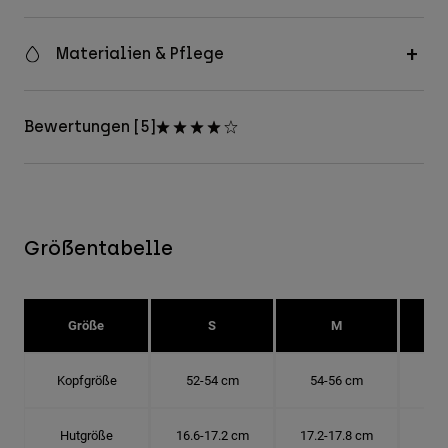
Materialien & Pflege
Bewertungen [5]
Größentabelle
Größe
S
M
Kopfgröße
52-54 cm
54-56 cm
56
Hutgröße
16.6-17.2 cm
17.2-17.8 cm
17.