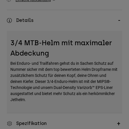
Zubehör
Alles in Accessoires
Details
Taschen & Rucksäcke
Hüte & Mützen
3/4 MTB-Helm mit maximaler
Alle anzeigen
Abdeckung
Bei Enduro- und Trailfahren gehst du in Sachen Schutz auf
Nummer sicher mit dem top bewerteten Helm Dropframe mit
zusätzlichem Schutz für deinen Kopf, deine Ohren und
deinen Kiefer. Dieser 3/4-Enduro-Helm ist mit der MIPS®-
Technologie und unsem Dual-Density Varizorb™ EPS-Liner
ausgestattet und bietet mehr Schutz als ein herkömmlicher
Jethelm.
Spezifikation