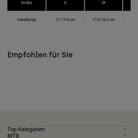
Größe
S
M
Handlänge
17-17.6 cm
17.6-18.2 cm
18.
Empfohlen für Sie
Top Kategorien
MTB