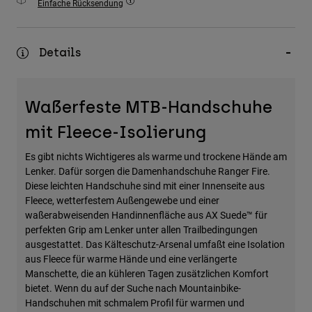
Einfache Rücksendung
Zubehör
Alles in Accessoires
Details
Taschen & Rucksäcke
Hüte & Mützen
Waßerfeste MTB-Handschuhe
Alle anzeigen
mit Fleece-Isolierung
Es gibt nichts Wichtigeres als warme und trockene Hände am
Lenker. Dafür sorgen die Damenhandschuhe Ranger Fire.
Diese leichten Handschuhe sind mit einer Innenseite aus
Fleece, wetterfestem Außengewebe und einer
waßerabweisenden Handinnenfläche aus AX Suede™ für
perfekten Grip am Lenker unter allen Trailbedingungen
ausgestattet. Das Kälteschutz-Arsenal umfaßt eine Isolation
aus Fleece für warme Hände und eine verlängerte
Manschette, die an kühleren Tagen zusätzlichen Komfort
bietet. Wenn du auf der Suche nach Mountainbike-
Handschuhen mit schmalem Profil für warmen und