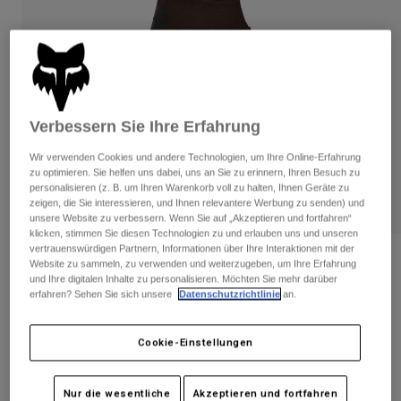
Hosen
Guards
Hosen
Hemden
Hosen
Brillen
Alle anzeigen
Handschuhe
Socken
Kurze Hosen
Alle anzeigen
Jacken
Verbessern Sie Ihre Erfahrung
Jacken
Damen
Protektoren
Wir verwenden Cookies und andere Technologien, um Ihre Online-Erfahrung
T-Shirts & Tops
Handschuhe
Moto
zu optimieren. Sie helfen uns dabei, uns an Sie zu erinnern, Ihren Besuch zu
personalisieren (z. B. um Ihren Warenkorb voll zu halten, Ihnen Geräte zu
Brillen
Hoodies und Pullover
zeigen, die Sie interessieren, und Ihnen relevantere Werbung zu senden) und
Protektoren
Helme
unsere Website zu verbessern. Wenn Sie auf „Akzeptieren und fortfahren“
Jacken
klicken, stimmen Sie diesen Technologien zu und erlauben uns und unseren
Socken
Jerseys
vertrauenswürdigen Partnern, Informationen über Ihre Interaktionen mit der
Hosen
Brillen
Bewertungen
Website zu sammeln, zu verwenden und weiterzugeben, um Ihre Erfahrung
Hosen
Taschen & Zubehör
und Ihre digitalen Inhalte zu personalisieren. Möchten Sie mehr darüber
Shirts
Handschuhe Ranger Fire Damen
erfahren? Sehen Sie sich unsere
Datenschutzrichtlinie
an.
Stiefel
Socken
Alle anzeigen
Spare parts
Guards
Artikelnr.
33805
Zubehör
Cookie-Einstellungen
Handschuhe
Price reduced from
to
€ 39,99
€ 23,99
40% OFF
Kinder
Brillen
Ersatzteile
Nur die wesentliche
Akzeptieren und fortfahren