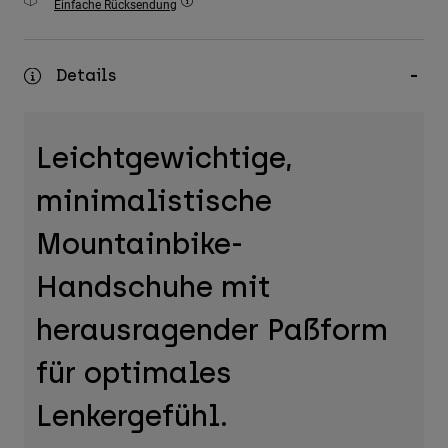
Einfache Rücksendung
Zubehör
Alles in Accessoires
Details
Taschen & Rucksäcke
Hüte & Mützen
Leichtgewichtige,
Alle anzeigen
minimalistische
Mountainbike-
Handschuhe mit
herausragender Paßform
für optimales
Lenkergefühl.