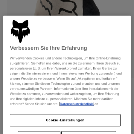
Hosen
Guards
Hosen
Hemden
Hosen
Brillen
Alle anzeigen
Handschuhe
Socken
Kurze Hosen
Alle anzeigen
Jacken
Jacken
Damen
Verbessern Sie Ihre Erfahrung
Protektoren
T-Shirts & Tops
Handschuhe
Moto
Wir verwenden Cookies und andere Technologien, um Ihre Online-Erfahrung
zu optimieren. Sie helfen uns dabei, uns an Sie zu erinnern, Ihren Besuch zu
Brillen
Hoodies und Pullover
personalisieren (z. B. um Ihren Warenkorb voll zu halten, Ihnen Geräte zu
Protektoren
Helme
zeigen, die Sie interessieren, und Ihnen relevantere Werbung zu senden) und
Jacken
Socken
unsere Website zu verbessern. Wenn Sie auf „Akzeptieren und fortfahren“
Jerseys
klicken, stimmen Sie diesen Technologien zu und erlauben uns und unseren
Hosen
Brillen
Bewertungen
vertrauenswürdigen Partnern, Informationen über Ihre Interaktionen mit der
Hosen
Taschen & Zubehör
Shirts
Website zu sammeln, zu verwenden und weiterzugeben, um Ihre Erfahrung
Handschuhe Flexair
Stiefel
und Ihre digitalen Inhalte zu personalisieren. Möchten Sie mehr darüber
Socken
Alle anzeigen
erfahren? Sehen Sie sich unsere
Datenschutzrichtlinie
an.
Spare parts
Guards
Artikelnr.
27180
Zubehör
Handschuhe
Cookie-Einstellungen
Price reduced from
to
€ 34,99
€ 17,50
50% OFF
Kinder
Brillen
Ersatzteile