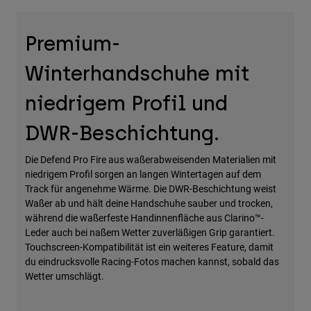
Zubehör
Premium-
Alles in Accessoires
Taschen & Rucksäcke
Winterhandschuhe mit
Hüte & Mützen
niedrigem Profil und
Alle anzeigen
DWR-Beschichtung.
Die Defend Pro Fire aus waßerabweisenden Materialien mit
niedrigem Profil sorgen an langen Wintertagen auf dem
Track für angenehme Wärme. Die DWR-Beschichtung weist
Waßer ab und hält deine Handschuhe sauber und trocken,
während die waßerfeste Handinnenfläche aus Clarino™-
Leder auch bei naßem Wetter zuverläßigen Grip garantiert.
Touchscreen-Kompatibilität ist ein weiteres Feature, damit
du eindrucksvolle Racing-Fotos machen kannst, sobald das
Wetter umschlägt.