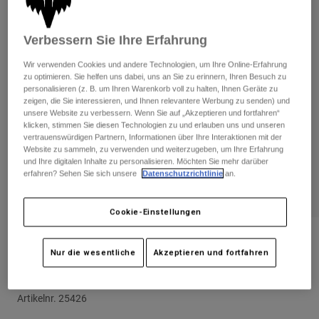
Hosen
Guards
Hosen
Hemden
Hosen
Brillen
Verbessern Sie Ihre Erfahrung
Alle anzeigen
Handschuhe
Socken
Wir verwenden Cookies und andere Technologien, um Ihre Online-Erfahrung
Kurze Hosen
zu optimieren. Sie helfen uns dabei, uns an Sie zu erinnern, Ihren Besuch zu
Alle anzeigen
Jacken
personalisieren (z. B. um Ihren Warenkorb voll zu halten, Ihnen Geräte zu
Jacken
zeigen, die Sie interessieren, und Ihnen relevantere Werbung zu senden) und
Damen
unsere Website zu verbessern. Wenn Sie auf „Akzeptieren und fortfahren“
Protektoren
klicken, stimmen Sie diesen Technologien zu und erlauben uns und unseren
T-Shirts & Tops
Handschuhe
Moto
vertrauenswürdigen Partnern, Informationen über Ihre Interaktionen mit der
Website zu sammeln, zu verwenden und weiterzugeben, um Ihre Erfahrung
Brillen
Hoodies und Pullover
und Ihre digitalen Inhalte zu personalisieren. Möchten Sie mehr darüber
Protektoren
Helme
erfahren? Sehen Sie sich unsere
Datenschutzrichtlinie
an.
Jacken
Socken
Jerseys
Hosen
Brillen
Cookie-Einstellungen
Hosen
Taschen & Zubehör
Shirts
Stiefel
Socken
Bewertungen
Alle anzeigen
Nur die wesentliche
Akzeptieren und fortfahren
Spare parts
Guards
Handschuhe Defend Pro Fire
Zubehör
Handschuhe
Artikelnr.
25426
Kinder
Brillen
Ersatzteile