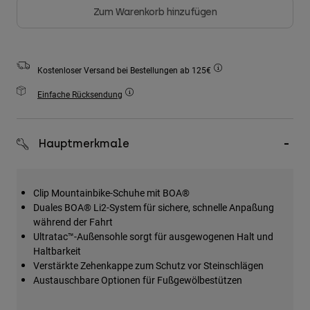
Zubehör
Zum Warenkorb hinzufügen
Alles in Accessoires
Taschen & Rucksäcke
Kostenloser Versand bei Bestellungen ab 125€
Hüte & Mützen
Einfache Rücksendung
Alle anzeigen
Hauptmerkmale
Clip Mountainbike-Schuhe mit BOA®
Duales BOA® Li2-System für sichere, schnelle Anpaßung
während der Fahrt
Ultratac™-Außensohle sorgt für ausgewogenen Halt und
Haltbarkeit
Verstärkte Zehenkappe zum Schutz vor Steinschlägen
Austauschbare Optionen für Fußgewölbestützen