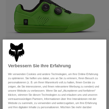
Hosen
Guards
Hosen
Hemden
Hosen
Brillen
Alle anzeigen
Handschuhe
Socken
Kurze Hosen
Alle anzeigen
Jacken
Jacken
Damen
Protektoren
T-Shirts & Tops
Handschuhe
Moto
Brillen
Hoodies und Pullover
Protektoren
Helme
Jacken
Socken
Verbessern Sie Ihre Erfahrung
Jerseys
Hosen
Brillen
Bewertungen
Hosen
Wir verwenden Cookies und andere Technologien, um Ihre Online-Erfahrung
Taschen & Zubehör
Shirts
zu optimieren. Sie helfen uns dabei, uns an Sie zu erinnern, Ihren Besuch zu
Fox Union BOA® Schuhe 50. Jahrestag
Stiefel
Socken
personalisieren (z. B. um Ihren Warenkorb voll zu halten, Ihnen Geräte zu
Alle anzeigen
zeigen, die Sie interessieren, und Ihnen relevantere Werbung zu senden) und
Spare parts
Guards
Artikelnr.
32425
unsere Website zu verbessern. Wenn Sie auf „Akzeptieren und fortfahren“
Zubehör
klicken, stimmen Sie diesen Technologien zu und erlauben uns und unseren
Handschuhe
vertrauenswürdigen Partnern, Informationen über Ihre Interaktionen mit der
Price reduced from
to
€ 299,99
€ 194,99
35% OFF
Kinder
Website zu sammeln, zu verwenden und weiterzugeben, um Ihre Erfahrung
Brillen
Ersatzteile
und Ihre digitalen Inhalte zu personalisieren. Möchten Sie mehr darüber