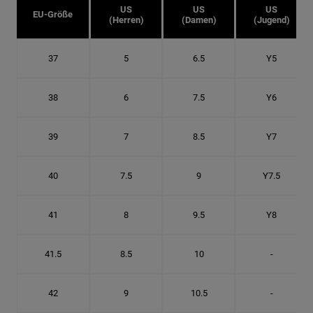
US
US
US
EU-Größe
(Herren)
(Damen)
(Jugend)
37
5
6.5
Y5
38
6
7.5
Y6
39
7
8.5
Y7
40
7.5
9
Y7.5
41
8
9.5
Y8
41.5
8.5
10
-
42
9
10.5
-