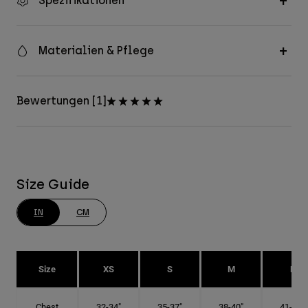
Spezifikationen
Materialien & Pflege
Bewertungen [1]
Size Guide
IN
CM
Size
XS
S
M
L
Chest
32-34"
35-37"
38-40"
41-43"