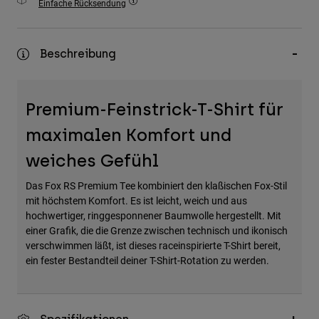
Einfache Rücksendung
Zubehör
Alles in Accessoires
Beschreibung
Taschen & Rucksäcke
Hüte & Mützen
Premium-Feinstrick-T-Shirt für
Alle anzeigen
maximalen Komfort und
weiches Gefühl
Das Fox RS Premium Tee kombiniert den klaßischen Fox-Stil
mit höchstem Komfort. Es ist leicht, weich und aus
hochwertiger, ringgesponnener Baumwolle hergestellt. Mit
einer Grafik, die die Grenze zwischen technisch und ikonisch
verschwimmen läßt, ist dieses raceinspirierte T-Shirt bereit,
ein fester Bestandteil deiner T-Shirt-Rotation zu werden.