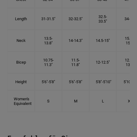
32.5-
Length
31-31.5"
32-32.5"
34-35"
33.5"
13.5-
15.25-
Neck
14-14.3"
14.5-15"
13.8"
15.5"
10.75-
11.5-
12.75-
Bicep
12-12.5"
11.3"
11.8"
13.3"
Height
5'6"-5'8"
5'6"-5'8"
5'8"-5'10"
5'10"- 6'
Women's
S
M
L
XL
Equivalent