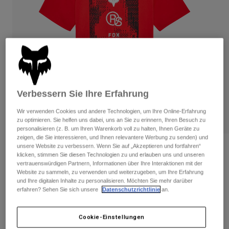
Hosen
Guards
Hosen
Hemden
Hosen
Brillen
Alle anzeigen
Handschuhe
Socken
Kurze Hosen
Alle anzeigen
Jacken
Jacken
Damen
Protektoren
Verbessern Sie Ihre Erfahrung
T-Shirts & Tops
Handschuhe
Moto
Brillen
Wir verwenden Cookies und andere Technologien, um Ihre Online-Erfahrung
Hoodies und Pullover
zu optimieren. Sie helfen uns dabei, uns an Sie zu erinnern, Ihren Besuch zu
Protektoren
Helme
Jacken
personalisieren (z. B. um Ihren Warenkorb voll zu halten, Ihnen Geräte zu
Socken
zeigen, die Sie interessieren, und Ihnen relevantere Werbung zu senden) und
Jerseys
Hosen
Brillen
unsere Website zu verbessern. Wenn Sie auf „Akzeptieren und fortfahren“
Bewertungen
Hosen
klicken, stimmen Sie diesen Technologien zu und erlauben uns und unseren
Taschen & Zubehör
Shirts
vertrauenswürdigen Partnern, Informationen über Ihre Interaktionen mit der
Fox RS Premium Tee
Stiefel
Socken
Website zu sammeln, zu verwenden und weiterzugeben, um Ihre Erfahrung
Alle anzeigen
und Ihre digitalen Inhalte zu personalisieren. Möchten Sie mehr darüber
Spare parts
Guards
erfahren? Sehen Sie sich unsere
Datenschutzrichtlinie
an.
Artikelnr.
36453
Zubehör
Handschuhe
Price reduced from
to
€ 29,99
€ 15,00
50% OFF
Kinder
Cookie-Einstellungen
Brillen
Ersatzteile