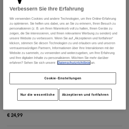
Hosen
Guards
Hosen
Verbessern Sie Ihre Erfahrung
Hemden
Hosen
Brillen
Alle anzeigen
Wir verwenden Cookies und andere Technologien, um Ihre Online-Erfahrung
Handschuhe
zu optimieren. Sie helfen uns dabei, uns an Sie zu erinnern, Ihren Besuch zu
Socken
Kurze Hosen
personalisieren (z. B. um Ihren Warenkorb voll zu halten, Ihnen Geräte zu
Alle anzeigen
zeigen, die Sie interessieren, und Ihnen relevantere Werbung zu senden) und
Jacken
unsere Website zu verbessern. Wenn Sie auf „Akzeptieren und fortfahren“
Jacken
Damen
klicken, stimmen Sie diesen Technologien zu und erlauben uns und unseren
vertrauenswürdigen Partnern, Informationen über Ihre Interaktionen mit der
Protektoren
Website zu sammeln, zu verwenden und weiterzugeben, um Ihre Erfahrung
T-Shirts & Tops
Handschuhe
Moto
und Ihre digitalen Inhalte zu personalisieren. Möchten Sie mehr darüber
Brillen
erfahren? Sehen Sie sich unsere
Datenschutzrichtlinie
an.
Hoodies und Pullover
Protektoren
Helme
Jacken
Socken
Jerseys
Cookie-Einstellungen
Hosen
Brillen
Hosen
Taschen & Zubehör
Ersatz-Scheibe Purevue Grau
Shirts
Nur die wesentliche
Akzeptieren und fortfahren
Stiefel
Socken
Alle anzeigen
Artikelnr.
33324-006-OS
Spare parts
Guards
Zubehör
Handschuhe
€ 24,99
Kinder
Brillen
Ersatzteile