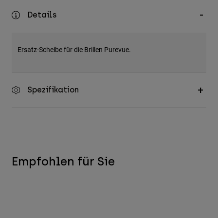
Zubehör
Details
Alles in Accessoires
Taschen & Rucksäcke
Ersatz-Scheibe für die Brillen Purevue.
Hüte & Mützen
Alle anzeigen
Spezifikation
Empfohlen für Sie