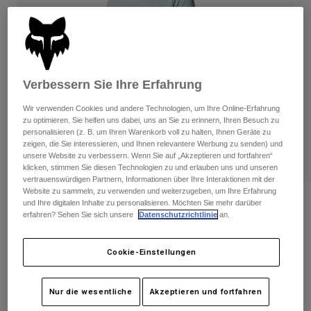
Hosen
Guards
Hosen
Hemden
Hosen
Brillen
Alle anzeigen
Handschuhe
Socken
Kurze Hosen
Alle anzeigen
Verbessern Sie Ihre Erfahrung
Jacken
Jacken
Damen
Wir verwenden Cookies und andere Technologien, um Ihre Online-Erfahrung
Protektoren
zu optimieren. Sie helfen uns dabei, uns an Sie zu erinnern, Ihren Besuch zu
T-Shirts & Tops
Handschuhe
personalisieren (z. B. um Ihren Warenkorb voll zu halten, Ihnen Geräte zu
Moto
zeigen, die Sie interessieren, und Ihnen relevantere Werbung zu senden) und
Brillen
Hoodies und Pullover
unsere Website zu verbessern. Wenn Sie auf „Akzeptieren und fortfahren“
Protektoren
Helme
klicken, stimmen Sie diesen Technologien zu und erlauben uns und unseren
Jacken
vertrauenswürdigen Partnern, Informationen über Ihre Interaktionen mit der
Socken
Jerseys
Website zu sammeln, zu verwenden und weiterzugeben, um Ihre Erfahrung
Hosen
Brillen
Drirelease® T-Shirt Caveaut Damen
und Ihre digitalen Inhalte zu personalisieren. Möchten Sie mehr darüber
Hosen
erfahren? Sehen Sie sich unsere
Datenschutzrichtlinie
an.
Taschen & Zubehör
Shirts
Stiefel
Socken
Artikelnr.
30011
Alle anzeigen
Spare parts
Guards
Cookie-Einstellungen
Price reduced from
to
Zubehör
€ 34,99
€ 17,50
50% OFF
Handschuhe
Nur die wesentliche
Akzeptieren und fortfahren
Kinder
Brillen
Ersatzteile