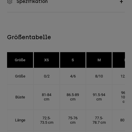
Spezifikation
Größentabelle
Größe
XS
S
M
L
Größe
0/2
4/6
8/10
12/14
96.5-
81-84
86.5-89
91.5-94
Büste
101.5
cm
cm
cm
cm
72.5-
75-76
77.5-
Länge
80 cm
73.5 cm
cm
78.7 cm