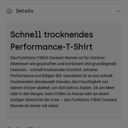
Zubehör
Details
Alles in Accessoires
Taschen & Rucksäcke
Schnell trocknendes
Hüte & Mützen
Alle anzeigen
Performance-T-Shirt
Das Funktions-T-Shirt Caveaut Women ist für Outdoor-
Abenteuer wie geschaffen und kombiniert drei grundlegende
Features – schnell trocknenden Komfort, extreme
Performance und läßigen Stil. Gearbeitet ist es aus schnell
trocknendem drirelease® Gewebe, das Feuchtigkeit von
deinem Körper ableitet, um dich kühl zu halten. Ob am Meer
oder in den Bergen, beim Chillen zu Hause oder an einem
lustigen Abend mit der Crew – das Funktions-T-Shirt Caveaut
Women ist immer mit dabei.