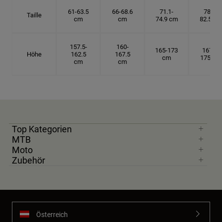
61-63.5
66-68.6
71.1-
78.7-
Taille
cm
cm
74.9 cm
82.5 cm
157.5-
160-
165-173
167.5-
Höhe
162.5
167.5
cm
175 cm
cm
cm
Top Kategorien
MTB
Moto
Zubehör
Österreich