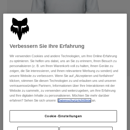
Hosen
Guards
Hosen
Hemden
Hosen
Brillen
Alle anzeigen
Handschuhe
Socken
Kurze Hosen
Alle anzeigen
Jacken
Jacken
Damen
Verbessern Sie Ihre Erfahrung
Protektoren
T-Shirts & Tops
Handschuhe
Moto
Wir verwenden Cookies und andere Technologien, um Ihre Online-Erfahrung
zu optimieren. Sie helfen uns dabei, uns an Sie zu erinnern, Ihren Besuch zu
Brillen
Hoodies und Pullover
personalisieren (z. B. um Ihren Warenkorb voll zu halten, Ihnen Geräte zu
Protektoren
Helme
zeigen, die Sie interessieren, und Ihnen relevantere Werbung zu senden) und
Jacken
unsere Website zu verbessern. Wenn Sie auf „Akzeptieren und fortfahren“
Socken
Jerseys
klicken, stimmen Sie diesen Technologien zu und erlauben uns und unseren
Hosen
Brillen
Bewertungen
vertrauenswürdigen Partnern, Informationen über Ihre Interaktionen mit der
Hosen
Taschen & Zubehör
Shirts
Website zu sammeln, zu verwenden und weiterzugeben, um Ihre Erfahrung
und Ihre digitalen Inhalte zu personalisieren. Möchten Sie mehr darüber
Damen Ranger Fox Head Trikot
Stiefel
Socken
Alle anzeigen
erfahren? Sehen Sie sich unsere
Datenschutzrichtlinie
an.
Spare parts
Guards
Artikelnr.
33440
Zubehör
Handschuhe
Cookie-Einstellungen
Price reduced from
to
€ 44,99
€ 26,99
40% OFF
Kinder
Brillen
Ersatzteile