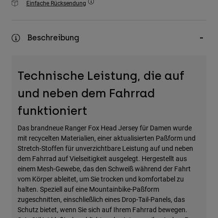
Einfache Rücksendung
Zubehör
Alles in Accessoires
Beschreibung
Taschen & Rucksäcke
Hüte & Mützen
Technische Leistung, die auf
Alle anzeigen
und neben dem Fahrrad
funktioniert
Das brandneue Ranger Fox Head Jersey für Damen wurde
mit recycelten Materialien, einer aktualisierten Paßform und
Stretch-Stoffen für unverzichtbare Leistung auf und neben
dem Fahrrad auf Vielseitigkeit ausgelegt. Hergestellt aus
einem Mesh-Gewebe, das den Schweiß während der Fahrt
vom Körper ableitet, um Sie trocken und komfortabel zu
halten. Speziell auf eine Mountainbike-Paßform
zugeschnitten, einschließlich eines Drop-Tail-Panels, das
Schutz bietet, wenn Sie sich auf Ihrem Fahrrad bewegen.