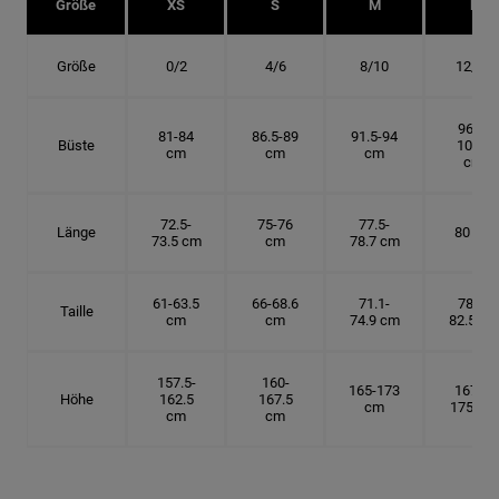
Größe
XS
S
M
L
Größe
0/2
4/6
8/10
12/14
96.5-
81-84
86.5-89
91.5-94
Büste
101.5
cm
cm
cm
cm
72.5-
75-76
77.5-
Länge
80 cm
73.5 cm
cm
78.7 cm
61-63.5
66-68.6
71.1-
78.7-
Taille
cm
cm
74.9 cm
82.5 cm
157.5-
160-
165-173
167.5-
Höhe
162.5
167.5
cm
175 cm
cm
cm