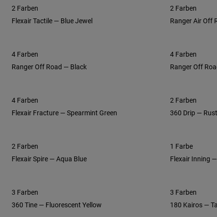
2 Farben
2 Farben
Flexair Tactile — Blue Jewel
Ranger Air Off
4 Farben
4 Farben
Ranger Off Road — Black
Ranger Off Roa
4 Farben
2 Farben
Flexair Fracture — Spearmint Green
360 Drip — Rus
2 Farben
1 Farbe
Flexair Spire — Aqua Blue
Flexair Inning 
3 Farben
3 Farben
360 Tine — Fluorescent Yellow
180 Kairos — T