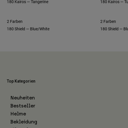
180 Kairos — Tangerine
180 Kairos — T
2 Farben
2 Farben
180 Shield — Blue/White
180 Shield — Bl
Top Kategorien
Neuheiten
Bestseller
Helme
Bekleidung