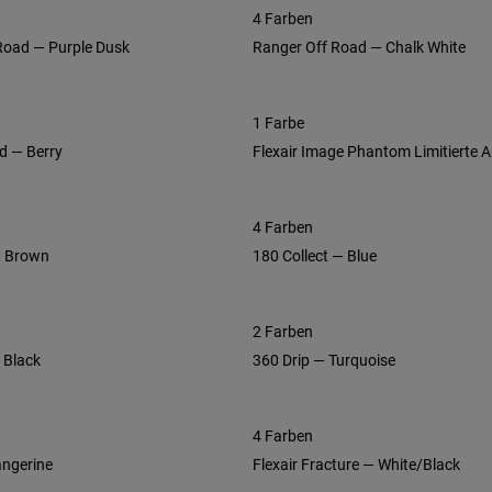
4 Farben
 Road — Purple Dusk
Ranger Off Road — Chalk White
1 Farbe
d — Berry
Flexair Image Phantom Limitierte A
4 Farben
t Brown
180 Collect — Blue
2 Farben
— Black
360 Drip — Turquoise
4 Farben
angerine
Flexair Fracture — White/Black