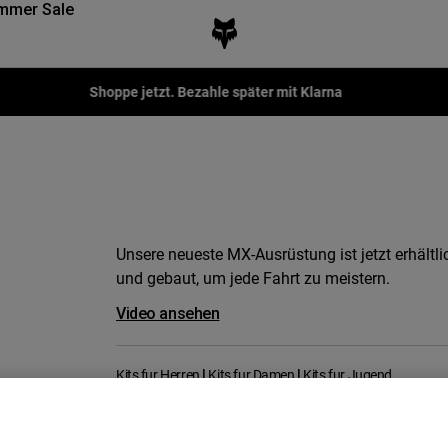
mmer Sale
Shoppe jetzt. Bezahle später mit Klarna
Unsere neueste MX-Ausrüstung ist jetzt erhält
und gebaut, um jede Fahrt zu meistern.
Video ansehen
Kits fur Herren
Kits fur Damen
Kits fur Jugend
|
|