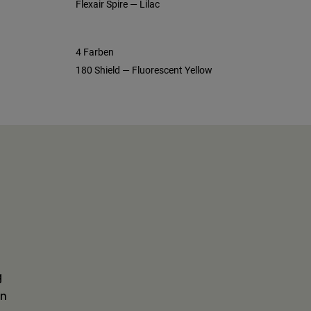
Flexair Spire — Lilac
4 Farben
180 Shield — Fluorescent Yellow
g
en