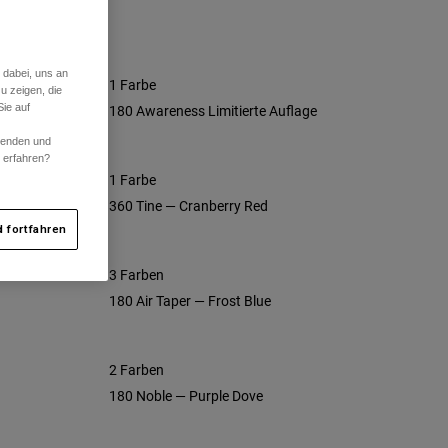
 dabei, uns an
1 Farbe
u zeigen, die
ie auf
180 Awareness Limitierte Auflage
rwenden und
r erfahren?
1 Farbe
360 Tine — Cranberry Red
 fortfahren
3 Farben
180 Air Taper — Frost Blue
2 Farben
180 Noble — Purple Dove