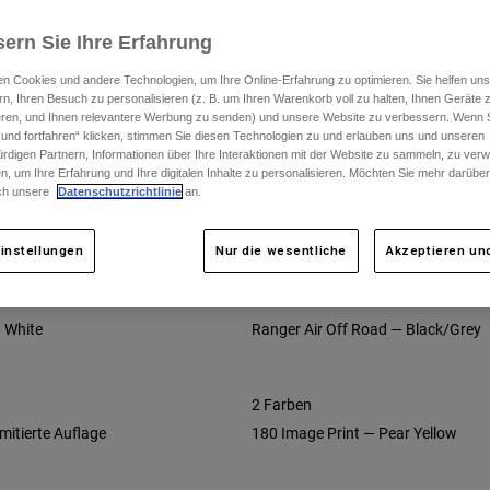
ern Sie Ihre Erfahrung
n Cookies und andere Technologien, um Ihre Online-Erfahrung zu optimieren. Sie helfen uns
1 Farbe
rn, Ihren Besuch zu personalisieren (z. B. um Ihren Warenkorb voll zu halten, Ihnen Geräte z
ieren, und Ihnen relevantere Werbung zu senden) und unsere Website zu verbessern. Wenn S
nderausgabe White
DNGR Signature-Kollektion
 und fortfahren“ klicken, stimmen Sie diesen Technologien zu und erlauben uns und unseren
rdigen Partnern, Informationen über Ihre Interaktionen mit der Website zu sammeln, zu ve
n, um Ihre Erfahrung und Ihre digitalen Inhalte zu personalisieren. Möchten Sie mehr darübe
ch unsere
Datenschutzrichtlinie
an.
1 Farbe
 — Arctic Blue
Ranger Off Road Wind
instellungen
Nur die wesentliche
Akzeptieren und
2 Farben
— White
Ranger Air Off Road — Black/Grey
2 Farben
imitierte Auflage
180 Image Print — Pear Yellow