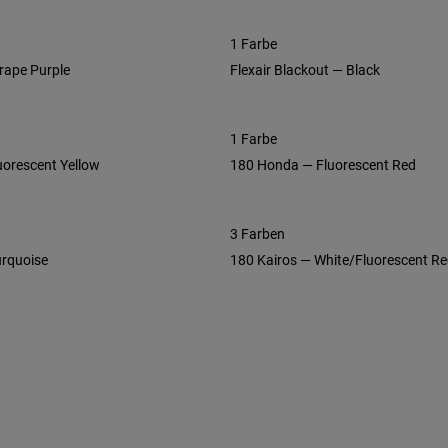
1 Farbe
rape Purple
Flexair Blackout — Black
1 Farbe
uorescent Yellow
180 Honda — Fluorescent Red
3 Farben
urquoise
180 Kairos — White/Fluorescent R