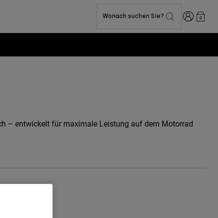
Anmelden
Wonach suchen Sie?
0
lich – entwickelt für maximale Leistung auf dem Motorrad