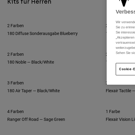
Kits fur Herren
Verbess
Wir verwende
2 Farben
2 Farben
Sie zu erinne
Sie interess
180 Diffuse Sonderausgabe Blueberry
180 Diffuse So
„Akzeptieren
vertrauenswü
weiterzugebe
Sehen Sie si
2 Farben
2 Farben
180 Noble — Black/White
180 Image Print
Cookie-E
3 Farben
2 Farben
180 Air Taper — Black/White
Flexair Tactile 
4 Farben
1 Farbe
Ranger Off Road — Sage Green
Flexair Vision L