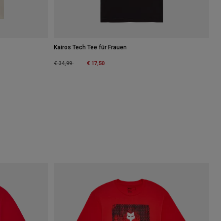
Kairos Tech Tee für Frauen
Price reduced from
to
€ 17,50
€ 34,99