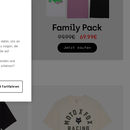
 dabei, uns an
u zeigen, die
ie auf
rwenden und
r erfahren?
 fortfahren