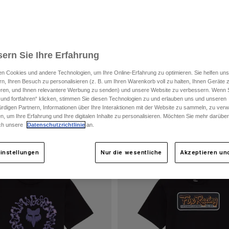
ern Sie Ihre Erfahrung
n Cookies und andere Technologien, um Ihre Online-Erfahrung zu optimieren. Sie helfen uns
rn, Ihren Besuch zu personalisieren (z. B. um Ihren Warenkorb voll zu halten, Ihnen Geräte z
ieren, und Ihnen relevantere Werbung zu senden) und unsere Website zu verbessern. Wenn S
 und fortfahren“ klicken, stimmen Sie diesen Technologien zu und erlauben uns und unseren
rdigen Partnern, Informationen über Ihre Interaktionen mit der Website zu sammeln, zu ve
n, um Ihre Erfahrung und Ihre digitalen Inhalte zu personalisieren. Möchten Sie mehr darübe
ch unsere
Datenschutzrichtlinie
an.
instellungen
Nur die wesentliche
Akzeptieren und