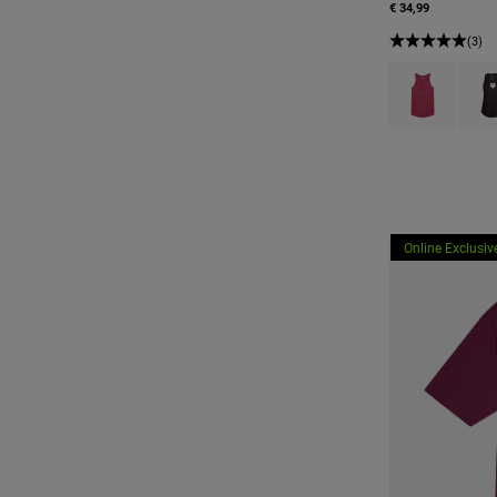
€ 34,99
(3)
Product swatch 
Produ
Online Exclusiv