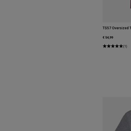
TS57 Oversized 
€ 54,99
(1)