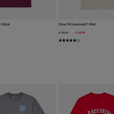
T-Stück
Circa 74 Oversized T-Shirt
Price reduced from
to
€ 34,99
€ 49,99
(1)