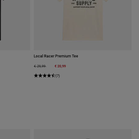
Local Racer Premium Tee
Price reduced from
to
€ 20,99
€ 29,99
(7)
livgrün.