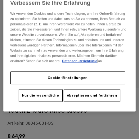
Hosen
Verbessern Sie Ihre Erfahrung
Guards
Hosen
Hemden
Hosen
Wir verwenden Cookies und andere Technologien, um Ihre Online-Erfahrung
Brillen
zu optimieren. Sie helfen uns dabei, uns an Sie zu erinnern, Ihren Besuch zu
Alle anzeigen
Handschuhe
personalisieren (z. B. um Ihren Warenkorb voll zu halten, Ihnen Geräte zu
Socken
Kurze Hosen
zeigen, die Sie interessieren, und Ihnen relevantere Werbung zu senden) und
unsere Website zu verbessern. Wenn Sie auf „Akzeptieren und fortfahren“
Alle anzeigen
Jacken
klicken, stimmen Sie diesen Technologien zu und erlauben uns und unseren
Jacken
Damen
vertrauenswürdigen Partnern, Informationen über Ihre Interaktionen mit der
Website zu sammeln, zu verwenden und weiterzugeben, um Ihre Erfahrung
Protektoren
und Ihre digitalen Inhalte zu personalisieren. Möchten Sie mehr darüber
T-Shirts & Tops
Handschuhe
Moto
erfahren? Sehen Sie sich unsere
Datenschutzrichtlinie
an.
Brillen
Hoodies und Pullover
Protektoren
Helme
Jacken
Cookie-Einstellungen
Socken
Jerseys
Hosen
Brillen
Hosen
Nur die wesentliche
Akzeptieren und fortfahren
Taschen & Zubehör
Shirts
Bewertungen
Stiefel
Socken
Alle anzeigen
Youth Enduro Knee Sleeve
Spare parts
Guards
Zubehör
Handschuhe
Artikelnr.
38045-001-OS
Kinder
Brillen
Ersatzteile
€ 64,99