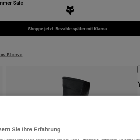
mmer Sale
Fox LAB Capsule Collection -
Jetzt kaufen
bow Sleeve
A
€
ern Sie Ihre Erfahrung