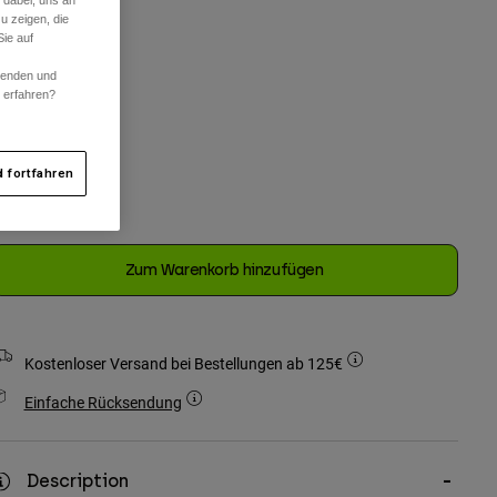
 dabei, uns an
u zeigen, die
One Size
ie auf
ausgewählt
rwenden und
r erfahren?
arben -
Schwarz
 fortfahren
ausgewählt
Zum Warenkorb hinzufügen
Kostenloser Versand bei Bestellungen ab 125€
Einfache Rücksendung
Description