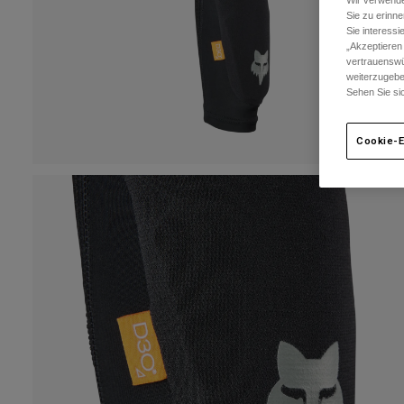
Wir verwende
Sie zu erinne
Sie interess
„Akzeptieren
vertrauenswü
weiterzugebe
Sehen Sie si
Cookie-E