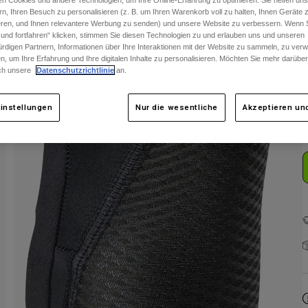
n Cookies und andere Technologien, um Ihre Online-Erfahrung zu optimieren. Sie helfen uns
rn, Ihren Besuch zu personalisieren (z. B. um Ihren Warenkorb voll zu halten, Ihnen Geräte z
ieren, und Ihnen relevantere Werbung zu senden) und unsere Website zu verbessern. Wenn S
 und fortfahren“ klicken, stimmen Sie diesen Technologien zu und erlauben uns und unseren
rdigen Partnern, Informationen über Ihre Interaktionen mit der Website zu sammeln, zu ve
n, um Ihre Erfahrung und Ihre digitalen Inhalte zu personalisieren. Möchten Sie mehr darübe
ch unsere
Datenschutzrichtlinie
an.
F
instellungen
Nur die wesentliche
Akzeptieren und