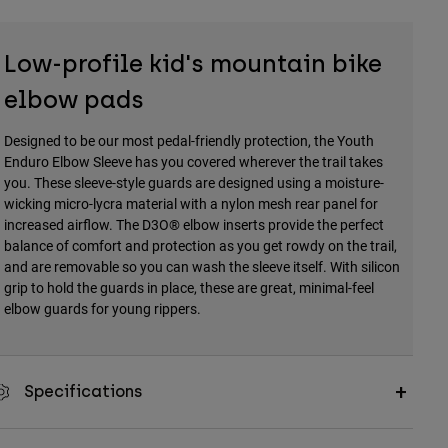
Low-profile kid's mountain bike
elbow pads
Designed to be our most pedal-friendly protection, the Youth
Enduro Elbow Sleeve has you covered wherever the trail takes
you. These sleeve-style guards are designed using a moisture-
wicking micro-lycra material with a nylon mesh rear panel for
increased airflow. The D3O® elbow inserts provide the perfect
balance of comfort and protection as you get rowdy on the trail,
and are removable so you can wash the sleeve itself. With silicon
grip to hold the guards in place, these are great, minimal-feel
elbow guards for young rippers.
Specifications