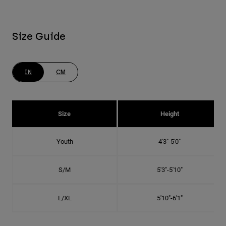
Size Guide
IN
CM
Size
Height
Youth
4'3"-5'0"
S/M
5'3"-5'10"
L/XL
5'10"-6'1"