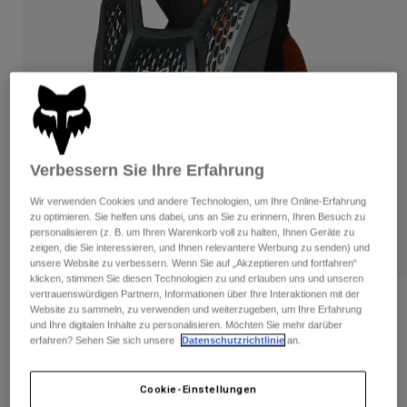
Hosen
Guards
Hosen
Hemden
Hosen
Brillen
Alle anzeigen
Handschuhe
Socken
Kurze Hosen
Alle anzeigen
Jacken
Jacken
Damen
Protektoren
Verbessern Sie Ihre Erfahrung
T-Shirts & Tops
Handschuhe
Moto
Brillen
Hoodies und Pullover
Wir verwenden Cookies und andere Technologien, um Ihre Online-Erfahrung
Protektoren
Helme
zu optimieren. Sie helfen uns dabei, uns an Sie zu erinnern, Ihren Besuch zu
Jacken
personalisieren (z. B. um Ihren Warenkorb voll zu halten, Ihnen Geräte zu
Socken
Jerseys
zeigen, die Sie interessieren, und Ihnen relevantere Werbung zu senden) und
Hosen
Brillen
unsere Website zu verbessern. Wenn Sie auf „Akzeptieren und fortfahren“
Hosen
klicken, stimmen Sie diesen Technologien zu und erlauben uns und unseren
Taschen & Zubehör
Shirts
vertrauenswürdigen Partnern, Informationen über Ihre Interaktionen mit der
Stiefel
Socken
Bewertungen
Website zu sammeln, zu verwenden und weiterzugeben, um Ihre Erfahrung
Alle anzeigen
und Ihre digitalen Inhalte zu personalisieren. Möchten Sie mehr darüber
Spare parts
Guards
Weicher Rückenprotektor Raceframe
erfahren? Sehen Sie sich unsere
Datenschutzrichtlinie
an.
Zubehör
Impact D3O® - CE
Handschuhe
Kinder
Brillen
Cookie-Einstellungen
Ersatzteile
Artikelnr.
26562