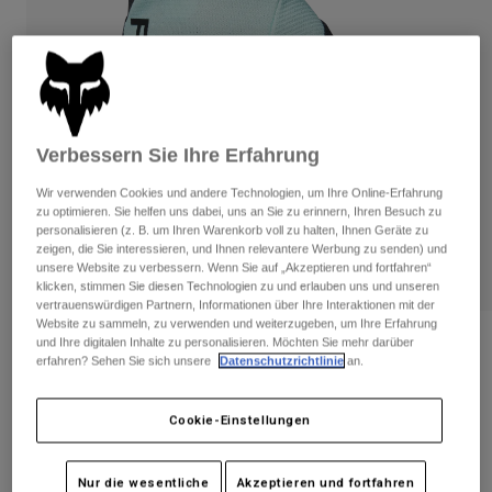
Hosen
Guards
Hosen
Hemden
Hosen
Brillen
Alle anzeigen
Handschuhe
Socken
Kurze Hosen
Alle anzeigen
Jacken
Verbessern Sie Ihre Erfahrung
Jacken
Damen
Protektoren
Wir verwenden Cookies und andere Technologien, um Ihre Online-Erfahrung
T-Shirts & Tops
Handschuhe
Moto
zu optimieren. Sie helfen uns dabei, uns an Sie zu erinnern, Ihren Besuch zu
personalisieren (z. B. um Ihren Warenkorb voll zu halten, Ihnen Geräte zu
Brillen
Hoodies und Pullover
zeigen, die Sie interessieren, und Ihnen relevantere Werbung zu senden) und
Protektoren
Helme
unsere Website zu verbessern. Wenn Sie auf „Akzeptieren und fortfahren“
Jacken
klicken, stimmen Sie diesen Technologien zu und erlauben uns und unseren
Socken
Jerseys
vertrauenswürdigen Partnern, Informationen über Ihre Interaktionen mit der
Hosen
Brillen
Website zu sammeln, zu verwenden und weiterzugeben, um Ihre Erfahrung
Hosen
Taschen & Zubehör
und Ihre digitalen Inhalte zu personalisieren. Möchten Sie mehr darüber
Shirts
Bewertungen
erfahren? Sehen Sie sich unsere
Datenschutzrichtlinie
an.
Stiefel
Socken
Alle anzeigen
Ranger Gel Kurzfinger-Handschuhe
Spare parts
Guards
Zubehör
Cookie-Einstellungen
Handschuhe
Artikelnr.
33608
Kinder
Brillen
Ersatzteile
€ 29,99
Nur die wesentliche
Akzeptieren und fortfahren