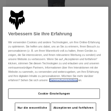
Hosen
Guards
Hosen
Hemden
Hosen
Brillen
Alle anzeigen
Handschuhe
Socken
Kurze Hosen
Alle anzeigen
Jacken
Verbessern Sie Ihre Erfahrung
Jacken
Damen
Protektoren
Wir verwenden Cookies und andere Technologien, um Ihre Online-Erfahrung
zu optimieren. Sie helfen uns dabei, uns an Sie zu erinnern, Ihren Besuch zu
T-Shirts & Tops
Handschuhe
Moto
personalisieren (z. B. um Ihren Warenkorb voll zu halten, Ihnen Geräte zu
Brillen
Hoodies und Pullover
zeigen, die Sie interessieren, und Ihnen relevantere Werbung zu senden) und
Protektoren
Helme
unsere Website zu verbessern. Wenn Sie auf „Akzeptieren und fortfahren“
Jacken
klicken, stimmen Sie diesen Technologien zu und erlauben uns und unseren
Socken
Jerseys
vertrauenswürdigen Partnern, Informationen über Ihre Interaktionen mit der
Hosen
Brillen
Website zu sammeln, zu verwenden und weiterzugeben, um Ihre Erfahrung
Bewertungen
Hosen
und Ihre digitalen Inhalte zu personalisieren. Möchten Sie mehr darüber
Taschen & Zubehör
Shirts
erfahren? Sehen Sie sich unsere
Datenschutzrichtlinie
an.
Knie-/Schienbeinprotektoren Launch
Stiefel
Socken
Alle anzeigen
Elite
Spare parts
Guards
Cookie-Einstellungen
Zubehör
Artikelnr.
28914
Handschuhe
Kinder
Brillen
Ersatzteile
Nur die wesentliche
Akzeptieren und fortfahren
€ 179,99