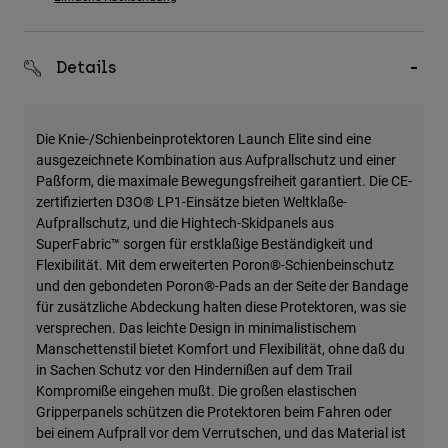
Zubehör
Alles in Accessoires
Details
Taschen & Rucksäcke
Hüte & Mützen
Die Knie-/Schienbeinprotektoren Launch Elite sind eine
Alle anzeigen
ausgezeichnete Kombination aus Aufprallschutz und einer
Paßform, die maximale Bewegungsfreiheit garantiert. Die CE-
zertifizierten D3O® LP1-Einsätze bieten Weltklaße-
Aufprallschutz, und die Hightech-Skidpanels aus
SuperFabric™ sorgen für erstklaßige Beständigkeit und
Flexibilität. Mit dem erweiterten Poron®-Schienbeinschutz
und den gebondeten Poron®-Pads an der Seite der Bandage
für zusätzliche Abdeckung halten diese Protektoren, was sie
versprechen. Das leichte Design in minimalistischem
Manschettenstil bietet Komfort und Flexibilität, ohne daß du
in Sachen Schutz vor den Hindernißen auf dem Trail
Kompromiße eingehen mußt. Die großen elastischen
Gripperpanels schützen die Protektoren beim Fahren oder
bei einem Aufprall vor dem Verrutschen, und das Material ist