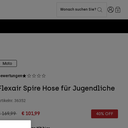
Anmelden
Wonach suchen Sie?
0
Moto
ewertungen
Flexair Spire Hose für Jugendliche
rtikelnr.
36352
rice reduced from
to
 169,99
€ 101,99
40% OFF