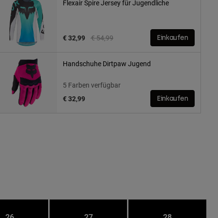
Flexair Spire Jersey für Jugendliche
Price reduced from
to
€ 32,99
€ 54,99
Einkaufen
Handschuhe Dirtpaw Jugend
5 Farben verfügbar
€ 32,99
Einkaufen
26
27
28