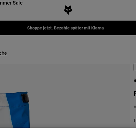
mmer Sale
Shoppe jetzt. Bezahle später mit Klarna
iche
B
A
P
€