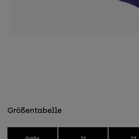
Größentabelle
Größe
22
23