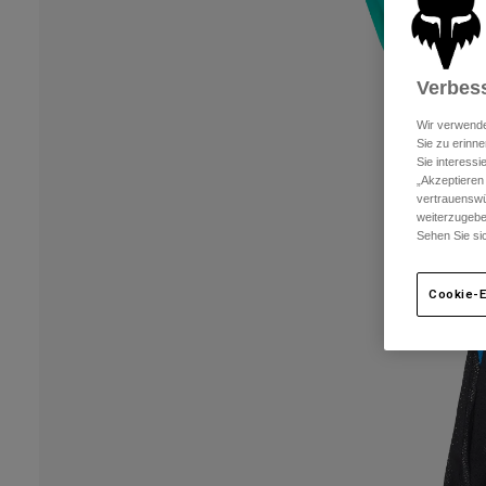
Verbess
Wir verwende
Sie zu erinne
Sie interess
„Akzeptieren
vertrauenswü
weiterzugebe
Sehen Sie si
Cookie-E