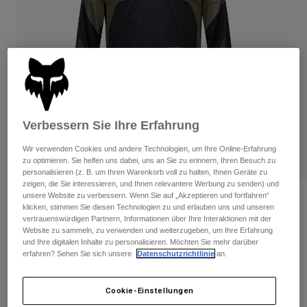
Hosen
Guards
Hosen
Hemden
Hosen
Brillen
Alle anzeigen
Handschuhe
Socken
Kurze Hosen
Alle anzeigen
Jacken
Jacken
Damen
Protektoren
Verbessern Sie Ihre Erfahrung
T-Shirts & Tops
Handschuhe
Moto
Brillen
Wir verwenden Cookies und andere Technologien, um Ihre Online-Erfahrung
Hoodies und Pullover
zu optimieren. Sie helfen uns dabei, uns an Sie zu erinnern, Ihren Besuch zu
Protektoren
Helme
Jacken
personalisieren (z. B. um Ihren Warenkorb voll zu halten, Ihnen Geräte zu
Socken
zeigen, die Sie interessieren, und Ihnen relevantere Werbung zu senden) und
Jerseys
Hosen
Brillen
unsere Website zu verbessern. Wenn Sie auf „Akzeptieren und fortfahren“
Bewertungen
Hosen
klicken, stimmen Sie diesen Technologien zu und erlauben uns und unseren
Taschen & Zubehör
Shirts
vertrauenswürdigen Partnern, Informationen über Ihre Interaktionen mit der
360 Fade Trikot
Stiefel
Socken
Website zu sammeln, zu verwenden und weiterzugeben, um Ihre Erfahrung
Alle anzeigen
und Ihre digitalen Inhalte zu personalisieren. Möchten Sie mehr darüber
Spare parts
Guards
erfahren? Sehen Sie sich unsere
Datenschutzrichtlinie
an.
Artikelnr.
33533
Zubehör
Handschuhe
Price reduced from
to
€ 69,99
€ 45,49
35% OFF
Kinder
Cookie-Einstellungen
Brillen
Ersatzteile