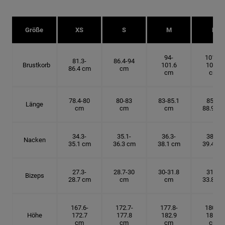
Größe
XS
S
M
L
94-
101.6-
81.3-
86.4-94
Brustkorb
101.6
109.2
86.4 cm
cm
cm
cm
78.4-80
80-83
83-85.1
85.1-
Länge
cm
cm
cm
88.9 cm
34.3-
35.1-
36.3-
38.1-
Nacken
35.1 cm
36.3 cm
38.1 cm
39.4 cm
27.3-
28.7-30
30-31.8
31.8-
Bizeps
28.7 cm
cm
cm
33.8 cm
167.6-
172.7-
177.8-
180.3-
Höhe
172.7
177.8
182.9
185.5
cm
cm
cm
cm