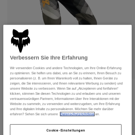
Hosen
Guards
Hosen
Hemden
Hosen
Brillen
Alle anzeigen
Handschuhe
Socken
Kurze Hosen
Alle anzeigen
Jacken
Jacken
Damen
Protektoren
T-Shirts & Tops
Verbessern Sie Ihre Erfahrung
Handschuhe
Moto
Brillen
Hoodies und Pullover
Wir verwenden Cookies und andere Technologien, um Ihre Online-Erfahrung
Protektoren
Helme
zu optimieren. Sie helfen uns dabei, uns an Sie zu erinnern, Ihren Besuch zu
Jacken
personalisieren (z. B. um Ihren Warenkorb voll zu halten, Ihnen Geräte zu
Socken
Jerseys
zeigen, die Sie interessieren, und Ihnen relevantere Werbung zu senden) und
Hosen
Brillen
Bewertungen
unsere Website zu verbessern. Wenn Sie auf „Akzeptieren und fortfahren“
Hosen
klicken, stimmen Sie diesen Technologien zu und erlauben uns und unseren
Taschen & Zubehör
Shirts
vertrauenswürdigen Partnern, Informationen über Ihre Interaktionen mit der
360 Fade Hose
Stiefel
Socken
Alle anzeigen
Website zu sammeln, zu verwenden und weiterzugeben, um Ihre Erfahrung
Spare parts
und Ihre digitalen Inhalte zu personalisieren. Möchten Sie mehr darüber
Guards
Artikelnr.
33541
erfahren? Sehen Sie sich unsere
Datenschutzrichtlinie
an.
Zubehör
Handschuhe
Price reduced from
to
€ 199,99
€ 100,00
50% OFF
Kinder
Brillen
Ersatzteile
Cookie-Einstellungen