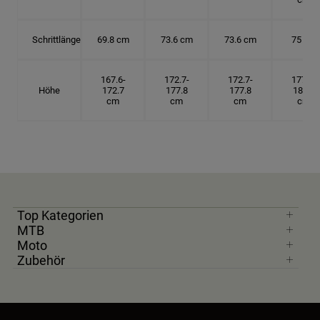
Schrittlänge
69.8 cm
73.6 cm
73.6 cm
75 cm
167.6-
172.7-
172.7-
177.8-
Höhe
172.7
177.8
177.8
182.9
cm
cm
cm
cm
Top Kategorien
MTB
Moto
Zubehör