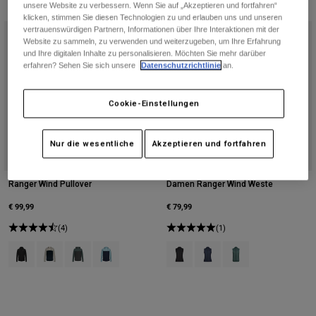
Jacken
unsere Website zu verbessern. Wenn Sie auf „Akzeptieren und fortfahren“
Moto entdecken
T-shirts
klicken, stimmen Sie diesen Technologien zu und erlauben uns und unseren
Socken
vertrauenswürdigen Partnern, Informationen über Ihre Interaktionen mit der
Hoodies und Pullover
Website zu sammeln, zu verwenden und weiterzugeben, um Ihre Erfahrung
Alle anzeigen
und Ihre digitalen Inhalte zu personalisieren. Möchten Sie mehr darüber
Product Help
Alle anzeigen
MTB entdecken
erfahren? Sehen Sie sich unsere
Datenschutzrichtlinie
an.
Motorradausrüstung Ratgeber
Cookie-Einstellungen
Freizeitkleidung
Product Help
Zubehör
Helm-Pflegeanleitung
MTB Ratgeber
Tops
Stiefel-Pflegeanleitung
Nur die wesentliche
Akzeptieren und fortfahren
Hüte & Mützen
Hoodies und Pullover
Helm-Pflegeanleitung
Taschen & Rucksäcke
Jacken
Ranger Wind Pullover
Damen Ranger Wind Weste
Socken
Hosen
€ 99,99
€ 79,99
Stickers
Kurze Hosen
(4)
(1)
Sonstiges Zubehör
Product swatch type of Schwarz.
Product swatch type of Kreideweiß.
Product swatch type of Salbei Grün.
Product swatch type of Vintage Wash Blau.
Product swatch type of Schwarz.
Product swatch type of Mit
Product swatch type 
Badehosen
Alle anzeigen
Alle anzeigen