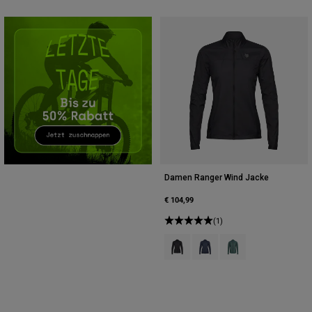
Zubehör
Alles in Accessoires
Taschen & Rucksäcke
Hüte & Mützen
Alle anzeigen
Damen Ranger Wind Jacke
€ 104,99
(1)
Product swatch type of Schwarz.
Product swatch type of Mit
Product swatch type 