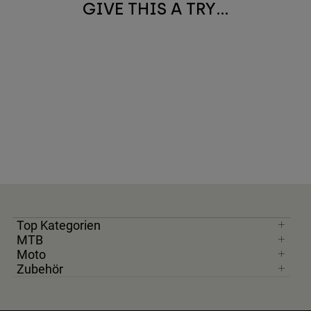
GIVE THIS A TRY...
Zubehör
Alles in Accessoires
Taschen & Rucksäcke
Hüte & Mützen
Alle anzeigen
Top Kategorien
MTB
Moto
Zubehör