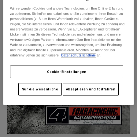
Hosen
Guards
Hosen
Wir verwenden Cookies und andere Technologien, um Ihre Online-Erfahrung
Hemden
Hosen
zu optimieren. Sie helfen uns dabei, uns an Sie zu erinnern, Ihren Besuch zu
Brillen
personalisieren (z. B. um Ihren Warenkorb voll zu halten, Ihnen Geräte zu
Alle anzeigen
Handschuhe
zeigen, die Sie interessieren, und Ihnen relevantere Werbung zu senden) und
Socken
Kurze Hosen
unsere Website zu verbessern. Wenn Sie auf „Akzeptieren und fortfahren“
klicken, stimmen Sie diesen Technologien zu und erlauben uns und unseren
Alle anzeigen
Jacken
vertrauenswürdigen Partnern, Informationen über Ihre Interaktionen mit der
Jacken
Damen
Website zu sammeln, zu verwenden und weiterzugeben, um Ihre Erfahrung
und Ihre digitalen Inhalte zu personalisieren. Möchten Sie mehr darüber
Protektoren
erfahren? Sehen Sie sich unsere
Datenschutzrichtlinie
an.
T-Shirts & Tops
Handschuhe
Moto
Brillen
Hoodies und Pullover
Cookie-Einstellungen
Protektoren
Helme
Jacken
Socken
Jerseys
Hosen
Brillen
Nur die wesentliche
Akzeptieren und fortfahren
Hosen
Taschen & Zubehör
Shirts
Stiefel
Socken
Alle anzeigen
Spare parts
Guards
Zubehör
Handschuhe
Kinder
Brillen
Ersatzteile