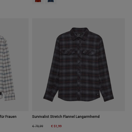
für Frauen
Survivalist Stretch Flannel Langarmhemd
Price reduced from
to
€ 51,99
€ 79,99