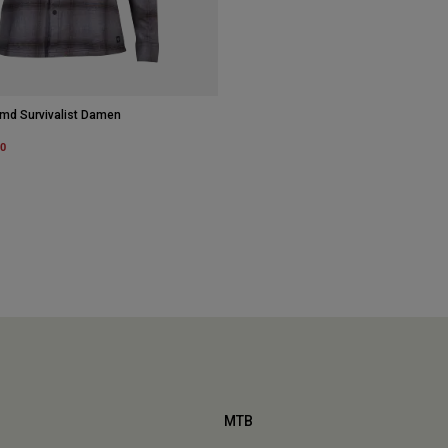
emd Survivalist Damen
m
50
MTB