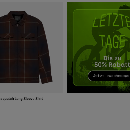
Sasquatch Long Sleeve Shirt
 type of Dunkelbraun.
swatch type of Dunkles Schattengrau.