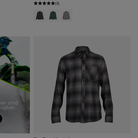
ernachtsblau.
(3)
Product swatch type of Schwarz.
Product swatch type of Dunkel Salbei Grün.
Product swatch type of Hellgrau.