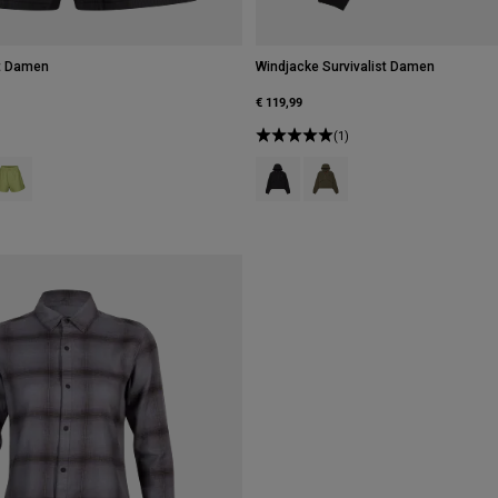
st Damen
Windjacke Survivalist Damen
€ 119,99
(1)
 type of Schwarz.
swatch type of Kaschmir-Blau.
roduct swatch type of Blassgrün.
Product swatch type of Schwarz.
Product swatch type of Milit