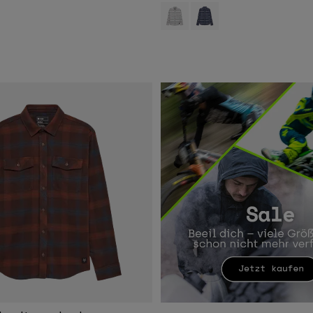
type of Coral.
swatch type of Creme.
Product swatch type of Hellgrau.
Product swatch type of Mitt