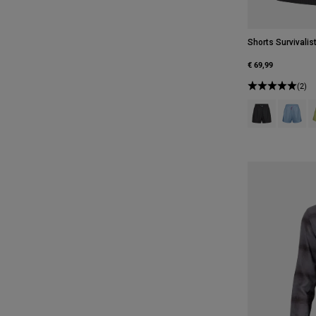
Shorts Survivali
€ 69,99
(2)
Product swatch
Product 
P