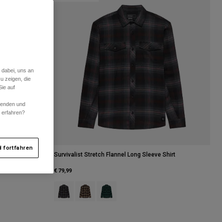
 dabei, uns an
u zeigen, die
ie auf
rwenden und
r erfahren?
 fortfahren
irt
Survivalist Stretch Flannel Long Sleeve Shirt
€ 79,99
r Scarlet.
Product swatch type of Schwarz.
Product swatch type of Braun Zucker.
Product swatch type of Deep Fern.