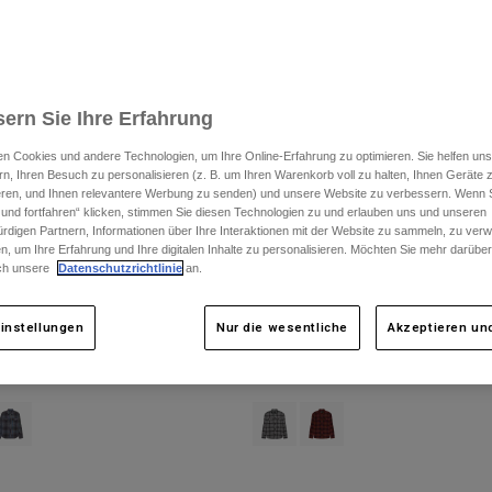
ern Sie Ihre Erfahrung
n Cookies und andere Technologien, um Ihre Online-Erfahrung zu optimieren. Sie helfen uns
rn, Ihren Besuch zu personalisieren (z. B. um Ihren Warenkorb voll zu halten, Ihnen Geräte z
ieren, und Ihnen relevantere Werbung zu senden) und unsere Website zu verbessern. Wenn S
 und fortfahren“ klicken, stimmen Sie diesen Technologien zu und erlauben uns und unseren
rdigen Partnern, Informationen über Ihre Interaktionen mit der Website zu sammeln, zu ve
n, um Ihre Erfahrung und Ihre digitalen Inhalte zu personalisieren. Möchten Sie mehr darübe
ch unsere
Datenschutzrichtlinie
an.
instellungen
Nur die wesentliche
Akzeptieren und
Langarm Flanellhemd
Survivalist Core Flannel Long Sleeve Sh
€ 59,99
 type of Cognac Grün.
swatch type of Dunkelbraun.
roduct swatch type of Dunkles Schattengrau.
Product swatch type of Stahlgrau.
Product swatch type of Ambe