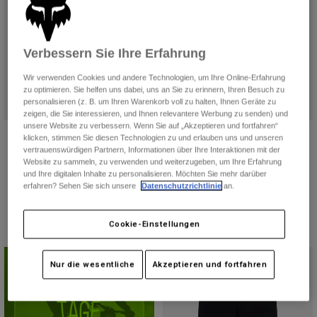
Jacken
Moto entdecken
T-shirts
Socken
Hoodies und Pullover
Alle anzeigen
Verbessern Sie Ihre Erfahrung
Product Help
Alle anzeigen
MTB entdecken
Wir verwenden Cookies und andere Technologien, um Ihre Online-Erfahrung
Motorradausrüstung Ratgeber
zu optimieren. Sie helfen uns dabei, uns an Sie zu erinnern, Ihren Besuch zu
personalisieren (z. B. um Ihren Warenkorb voll zu halten, Ihnen Geräte zu
Freizeitkleidung
Product Help
Zubehör
Helm-Pflegeanleitung
zeigen, die Sie interessieren, und Ihnen relevantere Werbung zu senden) und
unsere Website zu verbessern. Wenn Sie auf „Akzeptieren und fortfahren“
Flexair Shorts
Ranger Shorts
MTB Ratgeber
Tops
klicken, stimmen Sie diesen Technologien zu und erlauben uns und unseren
Stiefel-Pflegeanleitung
Hüte & Mützen
vertrauenswürdigen Partnern, Informationen über Ihre Interaktionen mit der
€ 109,99
€ 79,99
Hoodies und Pullover
Website zu sammeln, zu verwenden und weiterzugeben, um Ihre Erfahrung
Helm-Pflegeanleitung
Taschen & Rucksäcke
und Ihre digitalen Inhalte zu personalisieren. Möchten Sie mehr darüber
(1)
(10)
Jacken
erfahren? Sehen Sie sich unsere
Datenschutzrichtlinie
an.
Socken
Product swatch type of Schwarz.
Product swatch type of Kreideweiß.
Product swatch type of Galaxy Blue.
Product swatch type of Muskatnussbraun.
Product swatch type of Schwarz.
Product swatch type of Dunk
Product swatch type of
Product swatch ty
Hosen
Stickers
Cookie-Einstellungen
Kurze Hosen
Sonstiges Zubehör
Badehosen
Alle anzeigen
Nur die wesentliche
Akzeptieren und fortfahren
Alle anzeigen