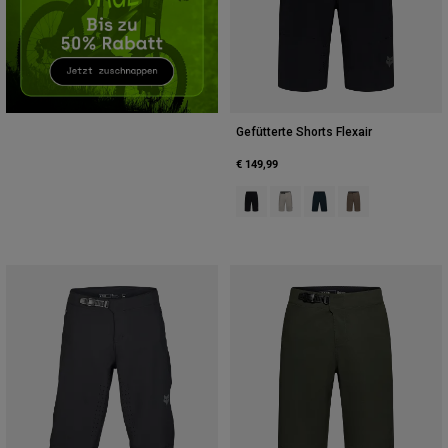
Zubehör
Alles in Accessoires
Taschen & Rucksäcke
Hüte & Mützen
Gefütterte Shorts Flexair
Alle anzeigen
€ 149,99
Product swatch type of Schwarz.
Product swatch type of Krei
Product swatch type of
Product swatch t