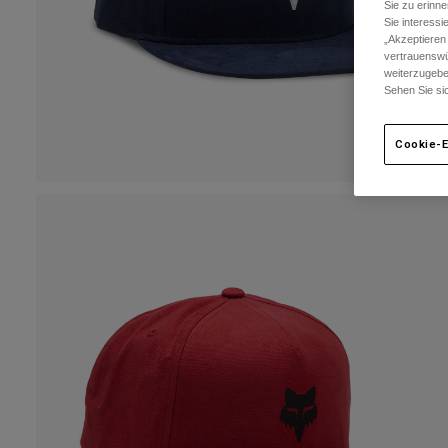
Sie zu erinne
Sie interess
„Akzeptieren
vertrauenswü
weiterzugebe
Sehen Sie si
Cookie-E