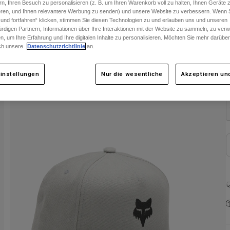
rn, Ihren Besuch zu personalisieren (z. B. um Ihren Warenkorb voll zu halten, Ihnen Geräte z
ieren, und Ihnen relevantere Werbung zu senden) und unsere Website zu verbessern. Wenn S
 und fortfahren“ klicken, stimmen Sie diesen Technologien zu und erlauben uns und unseren
rdigen Partnern, Informationen über Ihre Interaktionen mit der Website zu sammeln, zu ve
n, um Ihre Erfahrung und Ihre digitalen Inhalte zu personalisieren. Möchten Sie mehr darübe
ch unsere
Datenschutzrichtlinie
an.
F
instellungen
Nur die wesentliche
Akzeptieren und