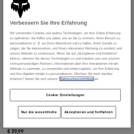
Hosen
Guards
Hosen
Hemden
Hosen
Brillen
Alle anzeigen
Handschuhe
Verbessern Sie Ihre Erfahrung
Socken
Kurze Hosen
Wir verwenden Cookies und andere Technologien, um Ihre Online-Erfahrung
Alle anzeigen
Jacken
zu optimieren. Sie helfen uns dabei, uns an Sie zu erinnern, Ihren Besuch zu
Jacken
Damen
personalisieren (z. B. um Ihren Warenkorb voll zu halten, Ihnen Geräte zu
zeigen, die Sie interessieren, und Ihnen relevantere Werbung zu senden) und
Protektoren
unsere Website zu verbessern. Wenn Sie auf „Akzeptieren und fortfahren“
T-Shirts & Tops
Handschuhe
Moto
klicken, stimmen Sie diesen Technologien zu und erlauben uns und unseren
vertrauenswürdigen Partnern, Informationen über Ihre Interaktionen mit der
Brillen
Hoodies und Pullover
Website zu sammeln, zu verwenden und weiterzugeben, um Ihre Erfahrung
Protektoren
Helme
und Ihre digitalen Inhalte zu personalisieren. Möchten Sie mehr darüber
Jacken
Socken
erfahren? Sehen Sie sich unsere
Datenschutzrichtlinie
an.
Jerseys
Hosen
Brillen
Hosen
Taschen & Zubehör
Shirts
Bewertungen
Cookie-Einstellungen
Stiefel
Socken
Alle anzeigen
Snapback-Kappe Fox Head Camo Tech
Spare parts
Guards
Nur die wesentliche
Akzeptieren und fortfahren
Zubehör
Handschuhe
Artikelnr.
31635
Kinder
Brillen
Ersatzteile
€ 39,99