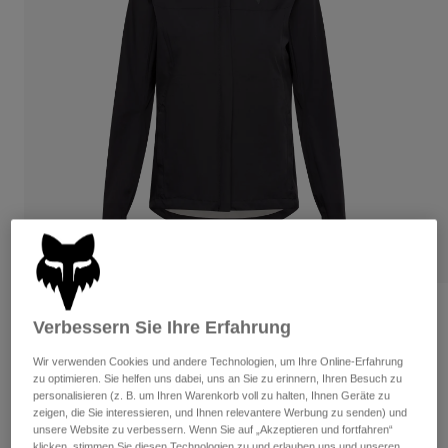
Hosen
Guards
Hosen
Hemden
Hosen
Brillen
Alle anzeigen
Handschuhe
Socken
Kurze Hosen
Alle anzeigen
Jacken
Jacken
Damen
Protektoren
T-Shirts & Tops
Handschuhe
Moto
Brillen
Hoodies und Pullover
Protektoren
Helme
Jacken
Socken
Jerseys
Hosen
Brillen
Hosen
Taschen & Zubehör
Shirts
Bewertungen
Verbessern Sie Ihre Erfahrung
Stiefel
Socken
Alle anzeigen
Ranger Water Lunar Special Edition
Spare parts
Guards
Wir verwenden Cookies und andere Technologien, um Ihre Online-Erfahrung
Jacke für Frauen
zu optimieren. Sie helfen uns dabei, uns an Sie zu erinnern, Ihren Besuch zu
Zubehör
Handschuhe
personalisieren (z. B. um Ihren Warenkorb voll zu halten, Ihnen Geräte zu
zeigen, die Sie interessieren, und Ihnen relevantere Werbung zu senden) und
Artikelnr.
36562
Kinder
Brillen
Ersatzteile
unsere Website zu verbessern. Wenn Sie auf „Akzeptieren und fortfahren“
klicken, stimmen Sie diesen Technologien zu und erlauben uns und unseren