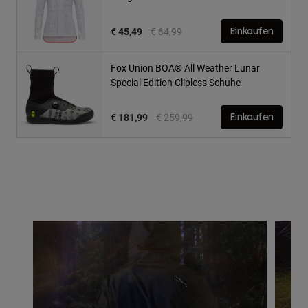
Price reduced from
to
€ 45,49
€ 64,99
Einkaufen
Fox Union BOA® All Weather Lunar
Special Edition Clipless Schuhe
Price reduced from
to
€ 181,99
€ 259,99
Einkaufen