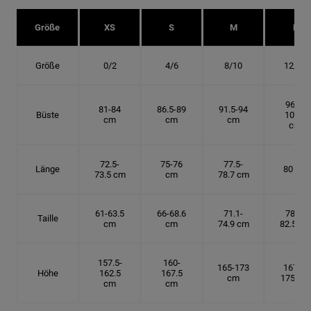
Größe
XS
S
M
L
Größe
0/2
4/6
8/10
12/14
96.5-
81-84
86.5-89
91.5-94
Büste
101.5
cm
cm
cm
cm
72.5-
75-76
77.5-
Länge
80 cm
73.5 cm
cm
78.7 cm
61-63.5
66-68.6
71.1-
78.7-
Taille
cm
cm
74.9 cm
82.5 cm
157.5-
160-
165-173
167.5-
Höhe
162.5
167.5
cm
175 cm
cm
cm