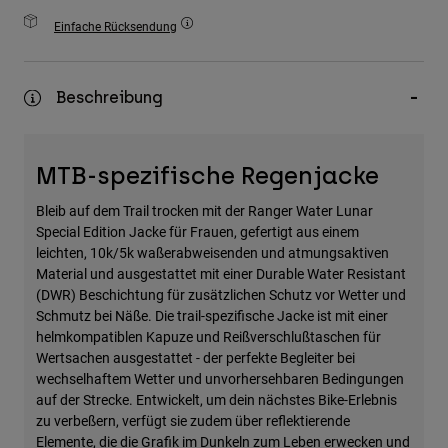
Zubehör
Einfache Rücksendung
Alles in Accessoires
Taschen & Rucksäcke
Beschreibung
Hüte & Mützen
Alle anzeigen
MTB-spezifische Regenjacke
Bleib auf dem Trail trocken mit der Ranger Water Lunar
Special Edition Jacke für Frauen, gefertigt aus einem
leichten, 10k/5k waßerabweisenden und atmungsaktiven
Material und ausgestattet mit einer Durable Water Resistant
(DWR) Beschichtung für zusätzlichen Schutz vor Wetter und
Schmutz bei Näße. Die trail-spezifische Jacke ist mit einer
helmkompatiblen Kapuze und Reißverschlußtaschen für
Wertsachen ausgestattet - der perfekte Begleiter bei
wechselhaftem Wetter und unvorhersehbaren Bedingungen
auf der Strecke. Entwickelt, um dein nächstes Bike-Erlebnis
zu verbeßern, verfügt sie zudem über reflektierende
Elemente, die die Grafik im Dunkeln zum Leben erwecken und