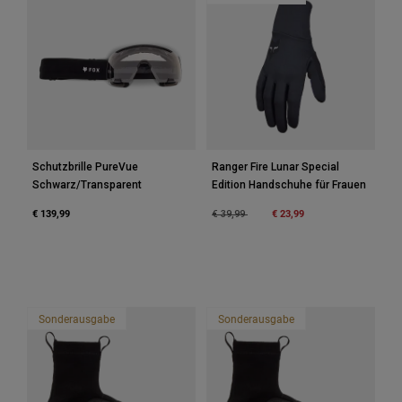
Schutzbrille PureVue
Ranger Fire Lunar Special
Schwarz/Transparent
Edition Handschuhe für Frauen
€ 139,99
Price reduced from
to
€ 23,99
€ 39,99
Sonderausgabe
Sonderausgabe