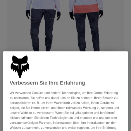
Hosen
Guards
Hosen
Hemden
Hosen
Brillen
Alle anzeigen
Handschuhe
Socken
Kurze Hosen
Alle anzeigen
Jacken
Jacken
Damen
Protektoren
T-Shirts & Tops
Handschuhe
Moto
Brillen
Hoodies und Pullover
Protektoren
Helme
Jacken
Lunar Sonderausgabe
Socken
Jerseys
Verbessern Sie Ihre Erfahrung
Hosen
Brillen
Mit der Zeitverschiebung verschieben sich auch die
Hosen
Taschen & Zubehör
Shirts
Lichtverhältnisse. Die brandneue Lunar-Kollektion verbessert
Wir verwenden Cookies und andere Technologien, um Ihre Online-Erfahrung
Stiefel
Socken
zu optimieren. Sie helfen uns dabei, uns an Sie zu erinnern, Ihren Besuch zu
deine Sichtbarkeit bei Nacht durch reflektierende Details – wie
Alle anzeigen
personalisieren (z. B. um Ihren Warenkorb voll zu halten, Ihnen Geräte zu
etwa an der Ranger-Hose oder dem Speedframe Pro-Helm. Und
Spare parts
Guards
zeigen, die Sie interessieren, und Ihnen relevantere Werbung zu senden) und
noch viel mehr: das Gear sorgt auch für mehr Wärme und
Zubehör
unsere Website zu verbessern. Wenn Sie auf „Akzeptieren und fortfahren“
Handschuhe
Komfort mit speziell für bestimmte Bedingungen entwickelten
klicken, stimmen Sie diesen Technologien zu und erlauben uns und unseren
vertrauenswürdigen Partnern, Informationen über Ihre Interaktionen mit der
Artikeln wie den Fox Union Allwetter-Schuhen.
Kinder
Brillen
Ersatzteile
Website zu sammeln, zu verwenden und weiterzugeben, um Ihre Erfahrung