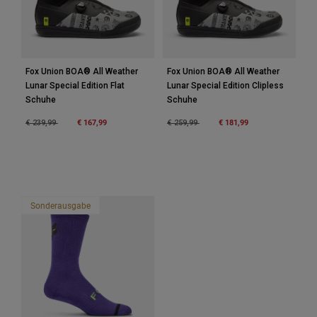
Fox Union BOA® All Weather
Fox Union BOA® All Weather
Lunar Special Edition Flat
Lunar Special Edition Clipless
Schuhe
Schuhe
Price reduced from
to
€ 167,99
Price reduced from
to
€ 181,99
€ 239,99
€ 259,99
Sonderausgabe