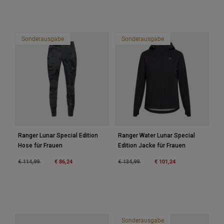
Zubehör
Alles in Accessoires
Sonderausgabe
Sonderausgabe
Taschen & Rucksäcke
Hüte & Mützen
Alle anzeigen
Ranger Lunar Special Edition
Ranger Water Lunar Special
Hose für Frauen
Edition Jacke für Frauen
Price reduced from
to
€ 86,24
Price reduced from
to
€ 101,24
€ 114,99
€ 134,99
Sonderausgabe