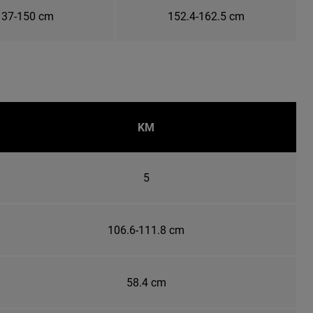
137-150 cm
152.4-162.5 cm
KM
5
106.6-111.8 cm
58.4 cm