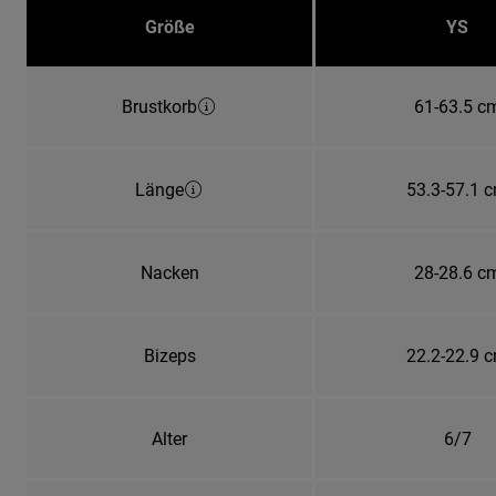
Größe
YS
Brustkorb
61-63.5 c
Länge
53.3-57.1 
Nacken
28-28.6 c
Bizeps
22.2-22.9 
Alter
6/7