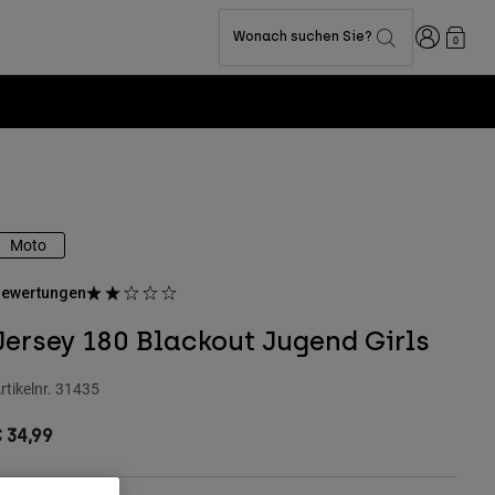
Anmelden
Wonach suchen Sie?
0
Moto
ewertungen
Jersey 180 Blackout Jugend Girls
rtikelnr.
31435
 34,99