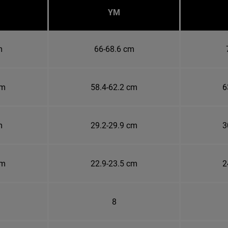
YM
m
66-68.6 cm
cm
58.4-62.2 cm
6
m
29.2-29.9 cm
3
cm
22.9-23.5 cm
2
8