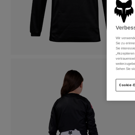
Verbess
Wir verwende
Sie zu erinne
Sie interess
„Akzeptieren
vertrauenswü
weiterzugebe
Sehen Sie si
Cookie-E