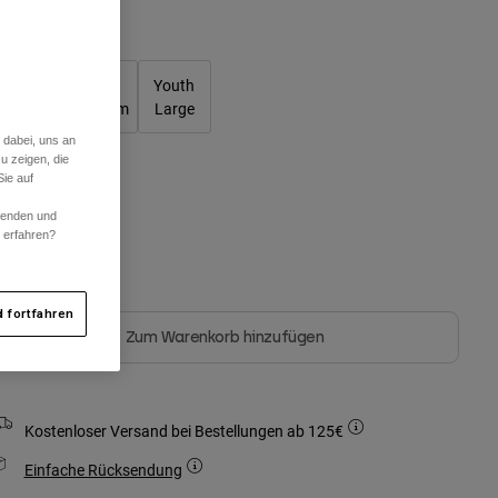
Größentabelle
Youth
Youth
Youth
Small
Medium
Large
 dabei, uns an
u zeigen, die
ie auf
arben -
Schwarz
rwenden und
r erfahren?
ausgewählt
 fortfahren
Zum Warenkorb hinzufügen
Kostenloser Versand bei Bestellungen ab 125€
Einfache Rücksendung