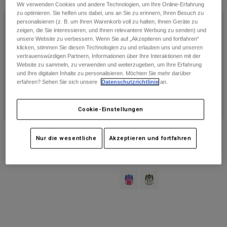
Jacken
Wir verwenden Cookies und andere Technologien, um Ihre Online-Erfahrung
Moto entdecken
T-shirts
zu optimieren. Sie helfen uns dabei, uns an Sie zu erinnern, Ihren Besuch zu
Socken
personalisieren (z. B. um Ihren Warenkorb voll zu halten, Ihnen Geräte zu
Hoodies und Pullover
zeigen, die Sie interessieren, und Ihnen relevantere Werbung zu senden) und
Alle anzeigen
unsere Website zu verbessern. Wenn Sie auf „Akzeptieren und fortfahren“
Product Help
Alle anzeigen
MTB entdecken
klicken, stimmen Sie diesen Technologien zu und erlauben uns und unseren
vertrauenswürdigen Partnern, Informationen über Ihre Interaktionen mit der
Motorradausrüstung Ratgeber
Website zu sammeln, zu verwenden und weiterzugeben, um Ihre Erfahrung
und Ihre digitalen Inhalte zu personalisieren. Möchten Sie mehr darüber
Freizeitkleidung
Product Help
Zubehör
Helm-Pflegeanleitung
erfahren? Sehen Sie sich unsere
Datenschutzrichtlinie
an.
MTB Ratgeber
Tops
Stiefel-Pflegeanleitung
Hüte & Mützen
Cookie-Einstellungen
Hoodies und Pullover
Helm-Pflegeanleitung
Taschen & Rucksäcke
Flexair Spire Jersey für Jugendliche
180 Collect Jersey für Jugendliche
Jacken
Socken
Nur die wesentliche
Akzeptieren und fortfahren
Price reduced from
to
€ 32,99
Price reduced from
to
€ 20,99
€ 54,99
€ 34,99
Hosen
Stickers
(1)
(3)
Kurze Hosen
Sonstiges Zubehör
Product swatch type of Blue/Pink.
Product swatch type of Gra
Badehosen
Alle anzeigen
Alle anzeigen