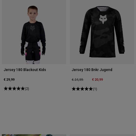
Jersey 180 Blackout Kids
Jersey 180 Bnkr Jugend
€ 29,99
Price reduced from
to
€ 20,99
€ 34,99
(2)
(1)