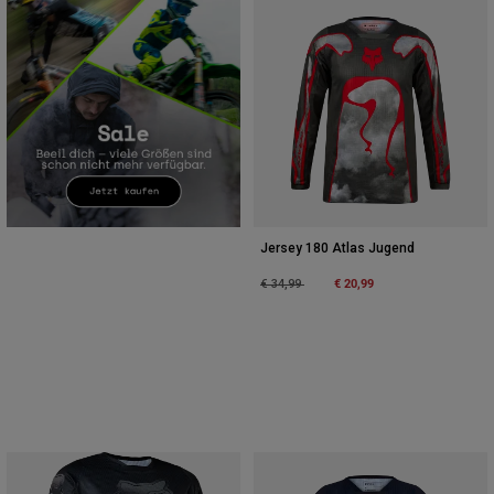
Jersey 180 Atlas Jugend
Price reduced from
to
€ 20,99
€ 34,99