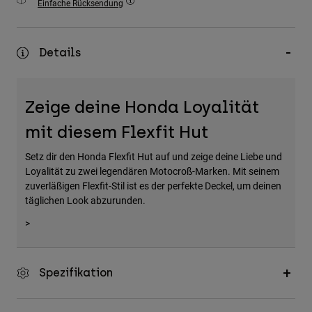
Einfache Rücksendung
Zubehör
Alles in Accessoires
Details
Taschen & Rucksäcke
Hüte & Mützen
Zeige deine Honda Loyalität
Alle anzeigen
mit diesem Flexfit Hut
Setz dir den Honda Flexfit Hut auf und zeige deine Liebe und
Loyalität zu zwei legendären Motocroß-Marken. Mit seinem
zuverläßigen Flexfit-Stil ist es der perfekte Deckel, um deinen
täglichen Look abzurunden.
>
Spezifikation