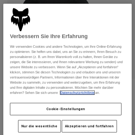
Hosen
Guards
Hosen
Hemden
Hosen
Brillen
Alle anzeigen
Handschuhe
Socken
Kurze Hosen
Alle anzeigen
Verbessern Sie Ihre Erfahrung
Jacken
Jacken
Damen
Wir verwenden Cookies und andere Technologien, um Ihre Online-Erfahrung
Protektoren
zu optimieren. Sie helfen uns dabei, uns an Sie zu erinnern, Ihren Besuch zu
T-Shirts & Tops
Handschuhe
personalisieren (z. B. um Ihren Warenkorb voll zu halten, Ihnen Geräte zu
Moto
zeigen, die Sie interessieren, und Ihnen relevantere Werbung zu senden) und
Brillen
Hoodies und Pullover
unsere Website zu verbessern. Wenn Sie auf „Akzeptieren und fortfahren“
Protektoren
Helme
klicken, stimmen Sie diesen Technologien zu und erlauben uns und unseren
Jacken
vertrauenswürdigen Partnern, Informationen über Ihre Interaktionen mit der
Socken
Jerseys
Website zu sammeln, zu verwenden und weiterzugeben, um Ihre Erfahrung
Hosen
Brillen
Bewertungen
und Ihre digitalen Inhalte zu personalisieren. Möchten Sie mehr darüber
Hosen
erfahren? Sehen Sie sich unsere
Datenschutzrichtlinie
an.
Taschen & Zubehör
Shirts
Honda Flexfit Mütze
Stiefel
Socken
Alle anzeigen
Spare parts
Cookie-Einstellungen
Guards
Artikelnr.
33382
Zubehör
Handschuhe
Price reduced from
to
€ 39,99
€ 23,99
Nur die wesentliche
Akzeptieren und fortfahren
40% OFF
Kinder
Brillen
Ersatzteile