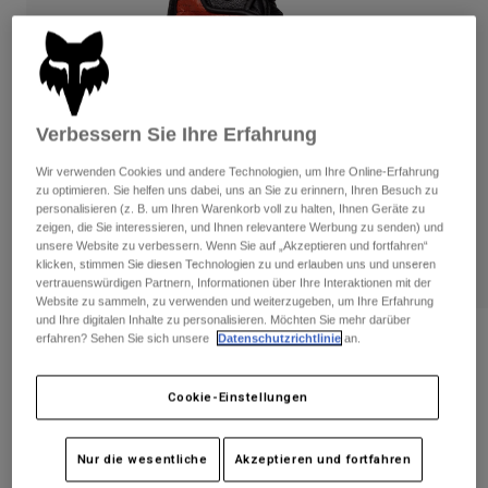
Hosen
Guards
Hosen
Hemden
Hosen
Brillen
Alle anzeigen
Handschuhe
Socken
Kurze Hosen
Alle anzeigen
Jacken
Verbessern Sie Ihre Erfahrung
Jacken
Damen
Wir verwenden Cookies und andere Technologien, um Ihre Online-Erfahrung
Protektoren
zu optimieren. Sie helfen uns dabei, uns an Sie zu erinnern, Ihren Besuch zu
T-Shirts & Tops
Handschuhe
Moto
personalisieren (z. B. um Ihren Warenkorb voll zu halten, Ihnen Geräte zu
zeigen, die Sie interessieren, und Ihnen relevantere Werbung zu senden) und
Brillen
Hoodies und Pullover
unsere Website zu verbessern. Wenn Sie auf „Akzeptieren und fortfahren“
Protektoren
Helme
klicken, stimmen Sie diesen Technologien zu und erlauben uns und unseren
Jacken
vertrauenswürdigen Partnern, Informationen über Ihre Interaktionen mit der
Socken
Jerseys
Website zu sammeln, zu verwenden und weiterzugeben, um Ihre Erfahrung
Hosen
Brillen
und Ihre digitalen Inhalte zu personalisieren. Möchten Sie mehr darüber
Hosen
erfahren? Sehen Sie sich unsere
Datenschutzrichtlinie
an.
Taschen & Zubehör
Shirts
Bewertungen
Stiefel
Socken
Alle anzeigen
Bomber Pro Handschuhe
Spare parts
Guards
Cookie-Einstellungen
Zubehör
Handschuhe
Artikelnr.
28378
Nur die wesentliche
Akzeptieren und fortfahren
Kinder
Brillen
Ersatzteile
€ 149,99