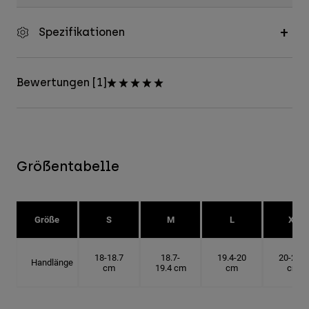
Spezifikationen
Bewertungen [1]
Größentabelle
Größe
S
M
L
XL
18-18.7
18.7-
19.4-20
20-20.6
Handlänge
cm
19.4 cm
cm
cm