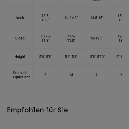
13.5-
15.25-
Neck
14-14.3"
14.5-15"
13.8"
15.5"
10.75-
11.5-
12.75-
Bicep
12-12.5"
11.3"
11.8"
13.3"
Height
5'6"-5'8"
5'6"-5'8"
5'8"-5'10"
5'10"- 6'
Women's
S
M
L
XL
Equivalent
Empfohlen für Sie