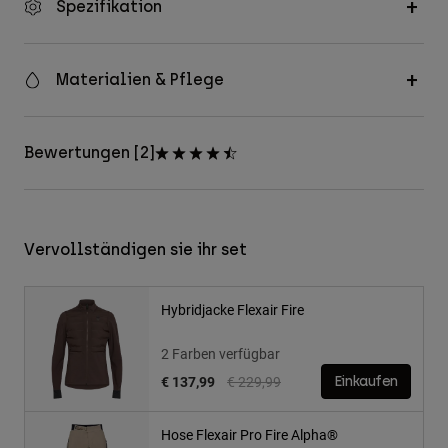
Spezifikation
Materialien & Pflege
Bewertungen [2]
Vervollständigen sie ihr set
Hybridjacke Flexair Fire
2 Farben verfügbar
Price reduced from
to
€ 137,99
€ 229,99
Einkaufen
Hose Flexair Pro Fire Alpha®