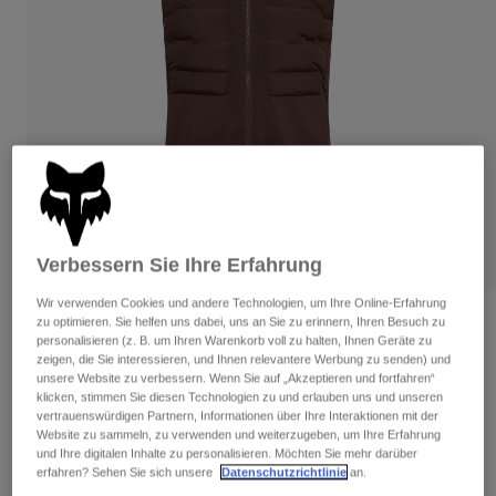
Hosen
Guards
Hosen
Hemden
Hosen
Brillen
Alle anzeigen
Handschuhe
Socken
Kurze Hosen
Alle anzeigen
Jacken
Jacken
Damen
Protektoren
T-Shirts & Tops
Handschuhe
Moto
Brillen
Hoodies und Pullover
Protektoren
Verbessern Sie Ihre Erfahrung
Helme
Jacken
Socken
Jerseys
Wir verwenden Cookies und andere Technologien, um Ihre Online-Erfahrung
Hosen
Brillen
Bewertungen
zu optimieren. Sie helfen uns dabei, uns an Sie zu erinnern, Ihren Besuch zu
Hosen
personalisieren (z. B. um Ihren Warenkorb voll zu halten, Ihnen Geräte zu
Taschen & Zubehör
Shirts
zeigen, die Sie interessieren, und Ihnen relevantere Werbung zu senden) und
Weste Flexair Fire
Stiefel
Socken
unsere Website zu verbessern. Wenn Sie auf „Akzeptieren und fortfahren“
Alle anzeigen
Spare parts
klicken, stimmen Sie diesen Technologien zu und erlauben uns und unseren
Guards
Artikelnr.
31987
vertrauenswürdigen Partnern, Informationen über Ihre Interaktionen mit der
Zubehör
Website zu sammeln, zu verwenden und weiterzugeben, um Ihre Erfahrung
Handschuhe
und Ihre digitalen Inhalte zu personalisieren. Möchten Sie mehr darüber
Price reduced from
to
€ 199,99
€ 129,99
35% OFF
Kinder
Brillen
erfahren? Sehen Sie sich unsere
Datenschutzrichtlinie
an.
Ersatzteile