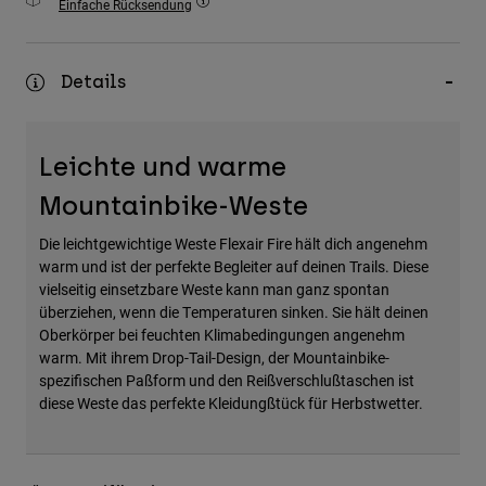
Einfache Rücksendung
Zubehör
Alles in Accessoires
Details
Taschen & Rucksäcke
Hüte & Mützen
Leichte und warme
Alle anzeigen
Mountainbike-Weste
Die leichtgewichtige Weste Flexair Fire hält dich angenehm
warm und ist der perfekte Begleiter auf deinen Trails. Diese
vielseitig einsetzbare Weste kann man ganz spontan
überziehen, wenn die Temperaturen sinken. Sie hält deinen
Oberkörper bei feuchten Klimabedingungen angenehm
warm. Mit ihrem Drop-Tail-Design, der Mountainbike-
spezifischen Paßform und den Reißverschlußtaschen ist
diese Weste das perfekte Kleidungßtück für Herbstwetter.