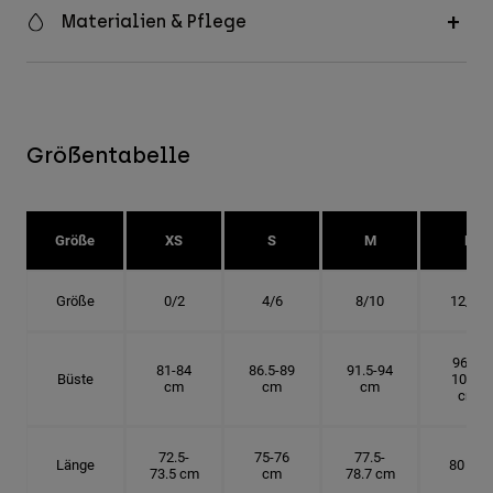
Materialien & Pflege
Größentabelle
Größe
XS
S
M
L
Größe
0/2
4/6
8/10
12/14
96.5-
81-84
86.5-89
91.5-94
Büste
101.5
cm
cm
cm
cm
72.5-
75-76
77.5-
Länge
80 cm
73.5 cm
cm
78.7 cm