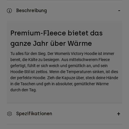
Zubehör
Beschreibung
Alles in Accessoires
Taschen & Rucksäcke
Premium-Fleece bietet das
Hüte & Mützen
ganze Jahr über Wärme
Alle anzeigen
Tu alles für den Sieg. Der Women's Victory Hoodie ist immer
bereit, die Kälte zu besiegen. Aus mittelschwerem Fleece
gefertigt, fühlt er sich weich und gemütlich an, und sein
Hoodie-Stil ist zeitlos. Wenn die Temperaturen sinken, ist dies
der perfekte Hoodie. Zieh die Kapuze über, steck deine Hände
in die Taschen und geh in absoluter, gemütlicher Wärme
durch den Tag.
Spezifikationen