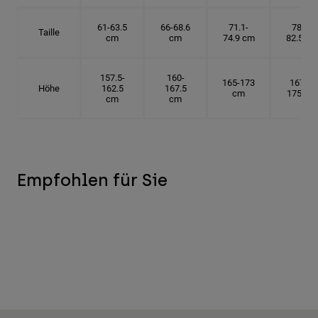
61-63.5
66-68.6
71.1-
78.7-
Taille
cm
cm
74.9 cm
82.5 cm
157.5-
160-
165-173
167.5-
Höhe
162.5
167.5
cm
175 cm
cm
cm
Empfohlen für Sie