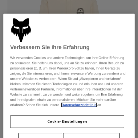
Hosen
Guards
Hosen
Hemden
Hosen
Brillen
Alle anzeigen
Handschuhe
Socken
Kurze Hosen
Alle anzeigen
Jacken
Jacken
Damen
Verbessern Sie Ihre Erfahrung
Protektoren
Wir verwenden Cookies und andere Technologien, um Ihre Online-Erfahrung
T-Shirts & Tops
Handschuhe
Moto
zu optimieren. Sie helfen uns dabei, uns an Sie zu erinnern, Ihren Besuch zu
Brillen
Hoodies und Pullover
personalisieren (z. B. um Ihren Warenkorb voll zu halten, Ihnen Geräte zu
Protektoren
Helme
zeigen, die Sie interessieren, und Ihnen relevantere Werbung zu senden) und
Jacken
unsere Website zu verbessern. Wenn Sie auf „Akzeptieren und fortfahren“
Socken
Jerseys
klicken, stimmen Sie diesen Technologien zu und erlauben uns und unseren
Hosen
Brillen
Victory Pullover Hoodie für Frauen
vertrauenswürdigen Partnern, Informationen über Ihre Interaktionen mit der
Hosen
Website zu sammeln, zu verwenden und weiterzugeben, um Ihre Erfahrung
Taschen & Zubehör
Shirts
und Ihre digitalen Inhalte zu personalisieren. Möchten Sie mehr darüber
Stiefel
Socken
Artikelnr.
36498
erfahren? Sehen Sie sich unsere
Datenschutzrichtlinie
an.
Alle anzeigen
Spare parts
Guards
Price reduced from
to
€ 79,99
€ 40,00
Zubehör
50% OFF
Handschuhe
Cookie-Einstellungen
Kinder
Brillen
Ersatzteile