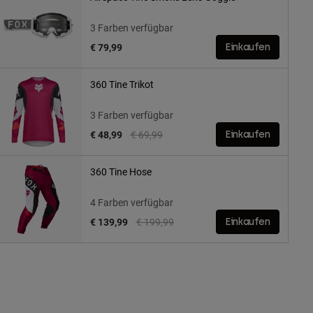
3 Farben verfügbar
€ 79,99
Einkaufen
360 Tine Trikot
3 Farben verfügbar
Price reduced from
to
€ 48,99
€ 69,99
Einkaufen
360 Tine Hose
4 Farben verfügbar
Price reduced from
to
€ 139,99
€ 199,99
Einkaufen