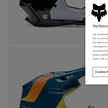
Verbess
Wir verwende
Sie zu erinne
Sie interess
„Akzeptieren
vertrauenswü
weiterzugebe
Sehen Sie si
Cookie-E