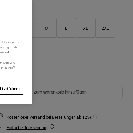
Größentabelle
XS
S
M
L
XL
2XL
 dabei, uns an
u zeigen, die
arben -
Schwarz
ie auf
rwenden und
r erfahren?
ausgewählt
 fortfahren
Zum Warenkorb hinzufügen
Kostenloser Versand bei Bestellungen ab 125€
Einfache Rücksendung