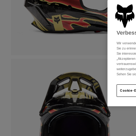
Verbess
Wir verwende
Sie zu erinne
Sie interess
„Akzeptieren
vertrauenswü
weiterzugebe
Sehen Sie si
Cookie-E