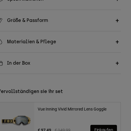
Größe & Passform
Materialien & Pflege
In der Box
ervollständigen sie ihr set
Vue Inning Vivid Mirrored Lens Goggle
Price reduced from
to
€ 97,49
€ 149,99
Einkaufen