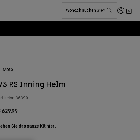
Anmelden
Wonach suchen Sie?
0
Moto
V3 RS Inning Helm
rtikelnr.
36390
 629,99
ehen Sie das ganze Kit
.
hier