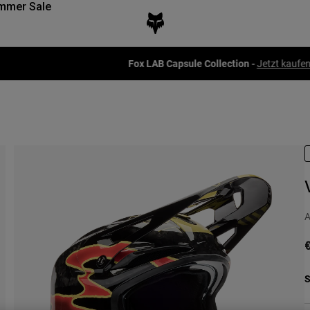
mmer Sale
Fox LAB Capsule Collection -
Jetzt kaufen
A
€
S