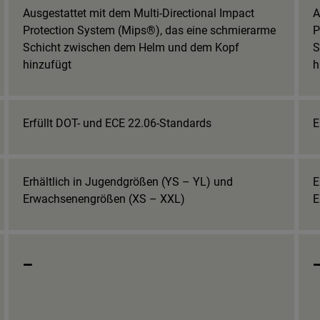
Ausgestattet mit dem Multi-Directional Impact
A
Protection System (Mips®), das eine schmierarme
P
Schicht zwischen dem Helm und dem Kopf
S
hinzufügt
h
Erfüllt DOT- und ECE 22.06-Standards
E
Erhältlich in Jugendgrößen (YS – YL) und
E
Erwachsenengrößen (XS – XXL)
E
_