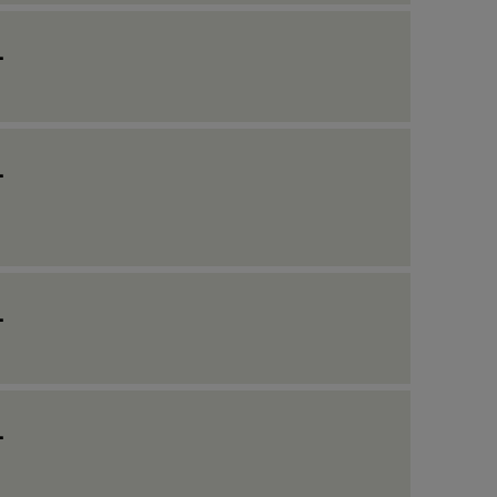
_
_
_
_