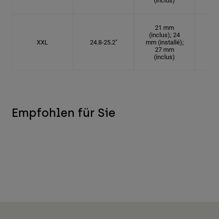
(inclus)
21 mm
(inclus); 24
XXL
24.8-25.2"
mm (installé);
7
27 mm
(inclus)
Empfohlen für Sie