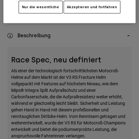
Kostenloser Versand bei Bestellungen ab 125€
Zubehör
Nur die wesentliche
Akzeptieren und fortfahren
Einfache Rücksendung
Alles in Accessoires
Taschen & Rucksäcke
Beschreibung
Hüte & Mützen
Alle anzeigen
Race Spec, neu definiert
Als einer der technologisch fortschrittlichsten Motocroß-
Helme auf dem Markt ist der V3 RS Fracture Helm
vollgepackt mit Features auf höchstem Niveau, wie dem
Mips® Integra Split Aufprallschutz und einer
Carbonfaserschale, die die Aufprallresistenz weiter erhöht,
während er gleichzeitig leicht bleibt. Sicherheit und Leistung
gehen Hand in Hand mit diesem profeßionellen und
renntauglichen Dirtbike-Helm. Vom Rennteam getragen und
weiterentwickelt, wurde der V3 RS für Motocroß-Champions
entwickelt und bietet die podiumserprobte Leistung, die
anspruchsvolle Fahrerinnen verlangen.