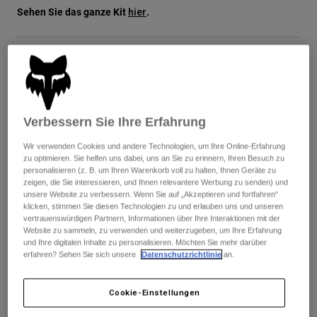
Jacken
Sehen Sie das ganze Kit
.
Moto entdecken
hier
T-shirts
Socken
Hoodies und Pullover
Alle anzeigen
Product Help
Alle anzeigen
MTB entdecken
Größentabelle
Motorradausrüstung Ratgeber
Freizeitkleidung
Product Help
XS
S
M
L
XL
2XL
Zubehör
Helm-Pflegeanleitung
Verbessern Sie Ihre Erfahrung
MTB Ratgeber
Tops
Stiefel-Pflegeanleitung
Hüte & Mützen
Wir verwenden Cookies und andere Technologien, um Ihre Online-Erfahrung
zu optimieren. Sie helfen uns dabei, uns an Sie zu erinnern, Ihren Besuch zu
Hoodies und Pullover
Helm-Pflegeanleitung
Farben -
Taschen & Rucksäcke
personalisieren (z. B. um Ihren Warenkorb voll zu halten, Ihnen Geräte zu
Jacken
zeigen, die Sie interessieren, und Ihnen relevantere Werbung zu senden) und
Socken
unsere Website zu verbessern. Wenn Sie auf „Akzeptieren und fortfahren“
Hosen
klicken, stimmen Sie diesen Technologien zu und erlauben uns und unseren
Stickers
vertrauenswürdigen Partnern, Informationen über Ihre Interaktionen mit der
Kurze Hosen
Website zu sammeln, zu verwenden und weiterzugeben, um Ihre Erfahrung
Sonstiges Zubehör
und Ihre digitalen Inhalte zu personalisieren. Möchten Sie mehr darüber
Badehosen
erfahren? Sehen Sie sich unsere
Datenschutzrichtlinie
an.
Alle anzeigen
Zum Warenkorb hinzufügen
Alle anzeigen
Cookie-Einstellungen