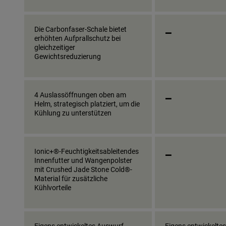
_
Die Carbonfaser-Schale bietet
erhöhten Aufprallschutz bei
gleichzeitiger
Gewichtsreduzierung
_
4 Auslassöffnungen oben am
Helm, strategisch platziert, um die
Kühlung zu unterstützen
_
Ionic+®-Feuchtigkeitsableitendes
Innenfutter und Wangenpolster
mit Crushed Jade Stone Cold®-
Material für zusätzliche
Kühlvorteile
Eigens entwickeltes Auswurf-
Eigens entwickelte