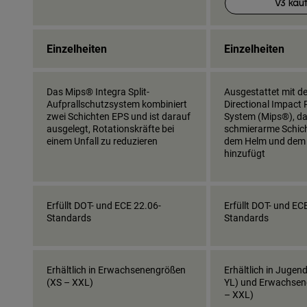
V3 kau
Einzelheiten
Einzelheiten
Das Mips® Integra Split-
Ausgestattet mit d
Aufprallschutzsystem kombiniert
Directional Impact 
zwei Schichten EPS und ist darauf
System (Mips®), da
ausgelegt, Rotationskräfte bei
schmierarme Schic
einem Unfall zu reduzieren
dem Helm und dem
hinzufügt
Erfüllt DOT- und ECE 22.06-
Erfüllt DOT- und EC
Standards
Standards
Erhältlich in Erwachsenengrößen
Erhältlich in Jugen
(XS – XXL)
YL) und Erwachsen
– XXL)