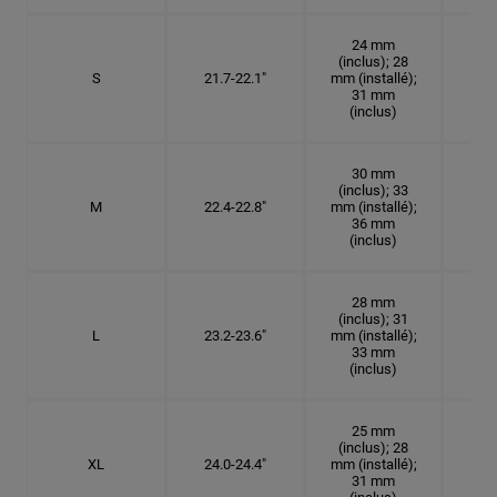
24 mm
(inclus); 28
S
21.7-22.1"
mm (installé);
6
31 mm
(inclus)
30 mm
(inclus); 33
M
22.4-22.8"
mm (installé);
7 1
36 mm
(inclus)
28 mm
(inclus); 31
L
23.2-23.6"
mm (installé);
7 3
33 mm
(inclus)
25 mm
(inclus); 28
XL
24.0-24.4"
mm (installé);
7 5
31 mm