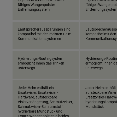
fähiges Wangenpolster-
fähiges Wangenpols
Entfernungssystem
Entfernungssyste
Lautsprecheraussparungen sind
Lautsprecheraussp
kompatibel mit den meisten Helm-
kompatibel mit den
Kommunikationssystemen
Kommunikationssy
Hydrierungs-Routingsystem
Hydrierungs-Routi
ermöglicht Ihnen das Trinken
ermöglicht Ihnen da
unterwegs
unterwegs
Jeder Helm enthält ein
Jeder Helm enthält 
Ersatzvisier, Ersatzvisier-
aufsteckbare Visie
Hardware, aufsteckbare
Ersatzvisier-Hardw
Visierverlängerung, Schmutzvisier,
hydrierungskompat
Schmutzvisier-Schaumstoff,
Mundstück
hydrierbare Mundstück und
Ersatz-Wangenpolster in beiden