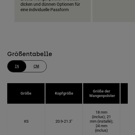
dicken und dünnen Optionen für
eine individuelle Passform
Größentabelle
IN
CM
Größe der
Größe
Kopfgröße
Hu
Wangenpolster
18 mm
(inclus); 21
XS
20.9-21.3"
mm (installé);
6 5
24 mm
(inclus)