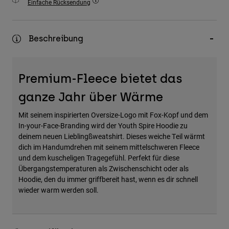
Einfache Rücksendung
Zubehör
Alles in Accessoires
Beschreibung
Taschen & Rucksäcke
Hüte & Mützen
Premium-Fleece bietet das
Alle anzeigen
ganze Jahr über Wärme
Mit seinem inspirierten Oversize-Logo mit Fox-Kopf und dem
In-your-Face-Branding wird der Youth Spire Hoodie zu
deinem neuen Lieblingßweatshirt. Dieses weiche Teil wärmt
dich im Handumdrehen mit seinem mittelschweren Fleece
und dem kuscheligen Tragegefühl. Perfekt für diese
Übergangstemperaturen als Zwischenschicht oder als
Hoodie, den du immer griffbereit hast, wenn es dir schnell
wieder warm werden soll.