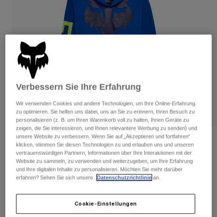
Hosen
Guards
Hosen
Hemden
Hosen
Brillen
Alle anzeigen
Handschuhe
Socken
Kurze Hosen
Alle anzeigen
Jacken
Jacken
Damen
Protektoren
Verbessern Sie Ihre Erfahrung
T-Shirts & Tops
Handschuhe
Moto
Wir verwenden Cookies und andere Technologien, um Ihre Online-Erfahrung
Brillen
Hoodies und Pullover
zu optimieren. Sie helfen uns dabei, uns an Sie zu erinnern, Ihren Besuch zu
Protektoren
Helme
personalisieren (z. B. um Ihren Warenkorb voll zu halten, Ihnen Geräte zu
Jacken
Socken
zeigen, die Sie interessieren, und Ihnen relevantere Werbung zu senden) und
Jerseys
Hosen
unsere Website zu verbessern. Wenn Sie auf „Akzeptieren und fortfahren“
Brillen
Bewertungen
klicken, stimmen Sie diesen Technologien zu und erlauben uns und unseren
Hosen
Taschen & Zubehör
Shirts
vertrauenswürdigen Partnern, Informationen über Ihre Interaktionen mit der
Spire Pullover Hoodie für Jugendliche
Stiefel
Socken
Website zu sammeln, zu verwenden und weiterzugeben, um Ihre Erfahrung
Alle anzeigen
und Ihre digitalen Inhalte zu personalisieren. Möchten Sie mehr darüber
Spare parts
Guards
erfahren? Sehen Sie sich unsere
Datenschutzrichtlinie
an.
Artikelnr.
36542
Zubehör
Handschuhe
Price reduced from
to
€ 69,99
€ 41,99
40% OFF
Cookie-Einstellungen
Kinder
Brillen
Ersatzteile