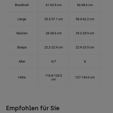
Brustkorb
61-63.5 cm
66-68.6 cm
71-
Länge
53.3-57.1 cm
58.4-62.2 cm
63.
Nacken
28-28.6 cm
29.2-29.9 cm
30.
Bizeps
22.2-22.9 cm
22.9-23.5 cm
24.
Alter
6/7
8
116.8-124.5
Höhe
127-134.6 cm
137
cm
Empfohlen für Sie