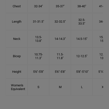
Chest
32-34"
35-37"
38-40"
41-43"
32.5-
Length
31-31.5"
32-32.5"
34-35"
33.5"
13.5-
15.25-
Neck
14-14.3"
14.5-15"
13.8"
15.5"
10.75-
11.5-
12.75-
Bicep
12-12.5"
11.3"
11.8"
13.3"
Height
5'6"-5'8"
5'6"-5'8"
5'8"-5'10"
5'10"- 6'
Women's
S
M
L
XL
Equivalent