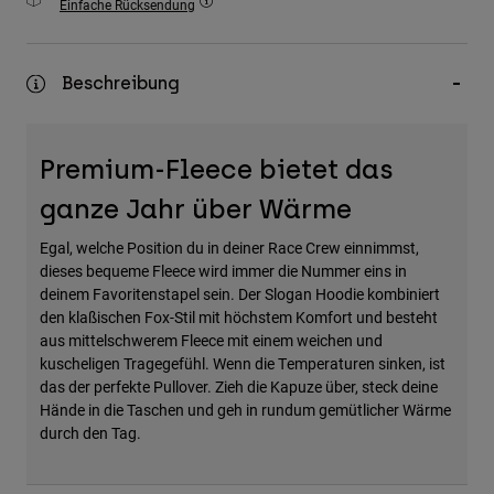
Einfache Rücksendung
Zubehör
Alles in Accessoires
Beschreibung
Taschen & Rucksäcke
Hüte & Mützen
Premium-Fleece bietet das
Alle anzeigen
ganze Jahr über Wärme
Egal, welche Position du in deiner Race Crew einnimmst,
dieses bequeme Fleece wird immer die Nummer eins in
deinem Favoritenstapel sein. Der Slogan Hoodie kombiniert
den klaßischen Fox-Stil mit höchstem Komfort und besteht
aus mittelschwerem Fleece mit einem weichen und
kuscheligen Tragegefühl. Wenn die Temperaturen sinken, ist
das der perfekte Pullover. Zieh die Kapuze über, steck deine
Hände in die Taschen und geh in rundum gemütlicher Wärme
durch den Tag.