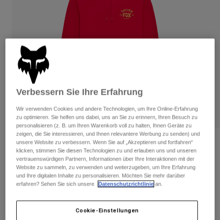
Hosen
Guards
Hosen
Hemden
Hosen
Brillen
Alle anzeigen
Handschuhe
Socken
Kurze Hosen
Alle anzeigen
Jacken
Jacken
Damen
Protektoren
Verbessern Sie Ihre Erfahrung
T-Shirts & Tops
Handschuhe
Moto
Brillen
Hoodies und Pullover
Wir verwenden Cookies und andere Technologien, um Ihre Online-Erfahrung
Protektoren
Helme
zu optimieren. Sie helfen uns dabei, uns an Sie zu erinnern, Ihren Besuch zu
Jacken
personalisieren (z. B. um Ihren Warenkorb voll zu halten, Ihnen Geräte zu
Socken
Jerseys
zeigen, die Sie interessieren, und Ihnen relevantere Werbung zu senden) und
Hosen
Brillen
unsere Website zu verbessern. Wenn Sie auf „Akzeptieren und fortfahren“
Bewertungen
Hosen
klicken, stimmen Sie diesen Technologien zu und erlauben uns und unseren
Taschen & Zubehör
Shirts
vertrauenswürdigen Partnern, Informationen über Ihre Interaktionen mit der
Slogan Pullover Hoodie
Stiefel
Socken
Website zu sammeln, zu verwenden und weiterzugeben, um Ihre Erfahrung
Alle anzeigen
und Ihre digitalen Inhalte zu personalisieren. Möchten Sie mehr darüber
Spare parts
Guards
Artikelnr.
36272
erfahren? Sehen Sie sich unsere
Datenschutzrichtlinie
an.
Zubehör
Handschuhe
Price reduced from
to
€ 79,99
€ 40,00
50% OFF
Kinder
Brillen
Cookie-Einstellungen
Ersatzteile